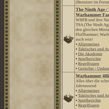
(Benutzer im Forum
The Ninth Age /
Warhammer Fan
WHFB und ihre Nac
T9A (The Ninth Age
den gleichen Minia
Fluffhammer, Warha
auch rein!
•
Allgemeines
•
Taktisches und Ar
•
Die Akademie
•
Spielberichte
•
Regelfragen
•
Gerüchte / Updat
Warhammer 40
Alles über die schr
Jahrtausend
•
Allgemeines
•
Taktisches und Ar
•
Spielberichte
•
Regelfragen