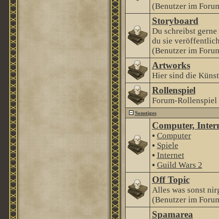
(Benutzer im Forum
Storyboard
Du schreibst gerne
du sie veröffentlic
(Benutzer im Forum
Artworks
Hier sind die Künstl
Rollenspiel
Forum-Rollenspiel
Sonstiges
Computer, Intern
•
Computer
•
Spiele
•
Internet
•
Guild Wars 2
Off Topic
Alles was sonst nir
(Benutzer im Forum
Spamarea