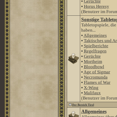
•
Gerüchte
•
Horus Heresy
(Benutzer im Forum
Sonstige Tableto
Tabletopspiele, di
haben...
•
Allgemeines
•
Taktisches und Ar
•
Spielberichte
•
Regelfragen
•
Gerüchte
•
Mortheim
•
Bloodbowl
•
Age of Sigmar
•
Necromunda
•
Flames of War
•
X-Wing
•
Malifaux
(Benutzer im Forum
Der Bereich Tirol
Allgemeines
Allgemeines über 