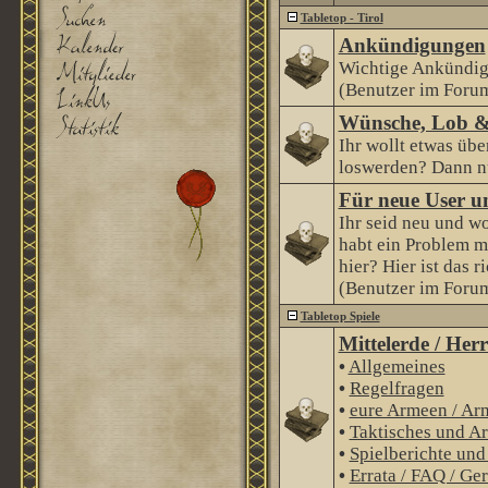
Tabletop - Tirol
Ankündigungen
Wichtige Ankündig
(Benutzer im Forum
Wünsche, Lob &
Ihr wollt etwas über
loswerden? Dann nu
Für neue User u
Ihr seid neu und wo
habt ein Problem m
hier? Hier ist das r
(Benutzer im Forum
Tabletop Spiele
Mittelerde / Her
•
Allgemeines
•
Regelfragen
•
eure Armeen / Ar
•
Taktisches und Ar
•
Spielberichte un
•
Errata / FAQ / Ge