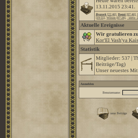
Heute waren bereit
13.11.2015
23:41
.
Brazork
[22:46]
,
Daggi
[07:46]
,
[19:55]
,
Wilson [07:28]
,
_stevo_2
Aktuelle Ereignisse
Wir gratulieren z
Kor'El Vash'ya Kai
Statistik
Mitglieder: 537 | T
Beiträge/Tag)
Unser neuestes Mit
Anmelden
Benutzername:
neue Beiträge