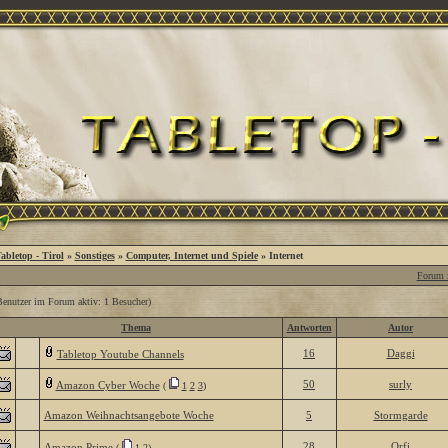
abletop - Tirol
»
Sonstiges
»
Computer, Internet und Spiele
» Internet
Forum z
Benutzer im Forum aktiv: 1 Besucher)
Thema
Antworten
Autor
16
Daggi
Tabletop Youtube Channels
50
surly
Amazon Cyber Woche
(
1
2
3
)
Amazon Weihnachtsangebote Woche
5
Stormgarde
28
Orfi
Amazon Prime
(
1
2
)