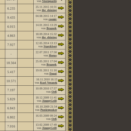
von
Stormgarde
25.11.2015
10:31
6.235
von
the_shining
04.08.2015
14:17
9.435
von
cosmic
14.01.2015
13:29
6.015
von
Brazork
18.09.2014
15:32
4.863
von
the_shining
12.05.2014
13:13
7.927
von
Starckbert
22.07.2011
17:50
-
von
Horus
25.05.2011
17:04
18.564
von
Brazork
19.01.2011
11:16
5.417
von
Daggi
16.11.2010
16:15
10.571
von
Kurl Veranek
10.09.2010
17:57
7.197
von
Orfi
18.12.2009
11:41
5.829
von
JimmyGrill
05.10.2009
21:54
6.843
von
Punktepuker
16.03.2009
09:24
6.802
von
Orfi
13.02.2009
17:49
7.016
von
JimmyGrill