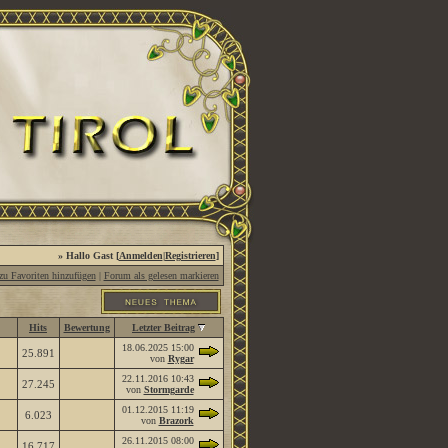
» Hallo Gast [
Anmelden
|
Registrieren
]
u Favoriten hinzufügen
|
Forum als gelesen markieren
Hits
Bewertung
Letzter Beitrag
18.06.2025
15:00
25.891
von
Rygar
22.11.2016
10:43
27.245
von
Stormgarde
01.12.2015
11:19
6.023
von
Brazork
26.11.2015
08:00
16.717