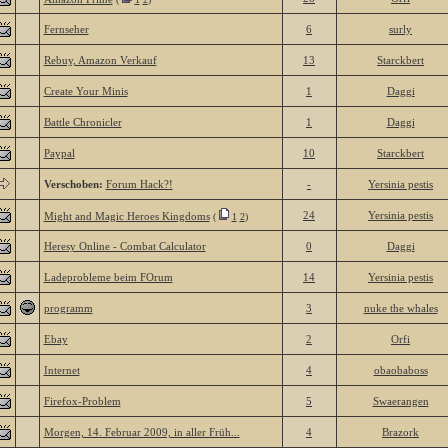
Fernseher
6
surly
Rebuy, Amazon Verkauf
13
Starckbert
Create Your Minis
1
Daggi
Battle Chronicler
1
Daggi
Paypal
10
Starckbert
Verschoben:
Forum Hack?!
-
Yersinia pestis
24
Yersinia pestis
Might and Magic Heroes Kingdoms
(
1
2
)
Heresy Online - Combat Calculator
0
Daggi
Ladeprobleme beim FOrum
14
Yersinia pestis
programm
3
nuke the whales
Ebay
2
Orfi
Internet
4
obaobaboss
Firefox-Problem
5
Swaerangen
Morgen, 14. Februar 2009, in aller Früh...
4
Brazork