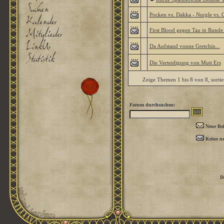
Pocken vs. Dakka - Nurgle vs. 
First Blood gegen Tau in Runde
Da Aufstand vonne Gretchin...
Die Verteidigung von Mutt Ers
Zeige Themen 1 bis 8 von 8, sorti
Forum durchsuchen:
Neue Bei
Keine ne
D