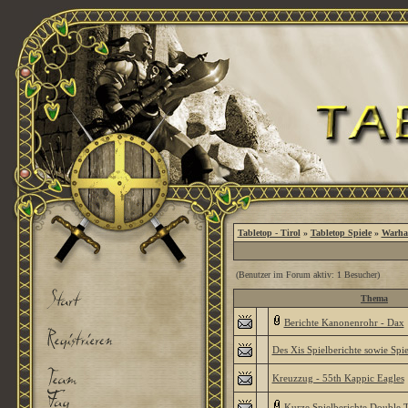
Tabletop - Tirol
»
Tabletop Spiele
»
Warha
(Benutzer im Forum aktiv: 1 Besucher)
Thema
Berichte Kanonenrohr - Dax
Des Xis Spielberichte sowie Sp
Kreuzzug - 55th Kappic Eagles
Kurze Spielberichte Double 