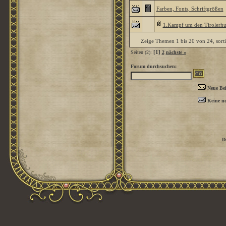
Farben, Fonts, Schriftgrößen
1.Kampf um den Tirolerhu
Zeige Themen 1 bis 20 von 24, sort
[1]
Seiten (2):
2
nächste »
Forum durchsuchen:
Neue Bei
Keine ne
D