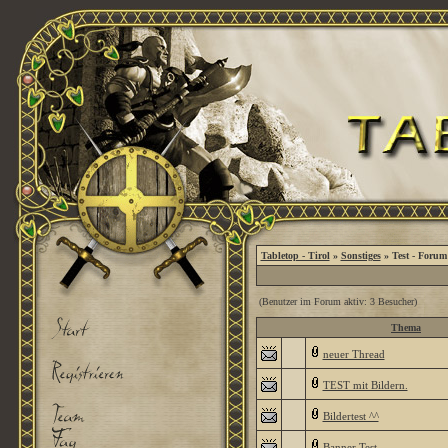
Tabletop - Tirol
»
Sonstiges
» Test - Forum
(Benutzer im Forum aktiv: 3 Besucher)
Thema
neuer Thread
TEST mit Bildern.
Bildertest ^^
Banner Test