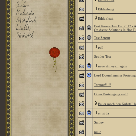
Bildanhang
Bildupload
Best Know-How For 2012 - An
On Astute Solutions In Hot T
Test Zensur
pdf
Spoiler-Test
neue simleys... again
Lord Doomhammer Posteinga
Taranus!!!!!
Dose- Posteingang voll!
Bauer mach den Kuhstall l
er ist da
Smiley
nuke