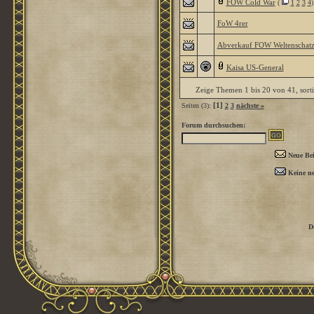
FOW Cold War
(
1
2
3
4
)
FoW 4rer
Abverkauf FOW Weltenschat
Kaisa US-General
Zeige Themen 1 bis 20 von 41, sort
[1]
Seiten (3):
2
3
nächste »
Forum durchsuchen:
Neue Bei
Keine ne
D