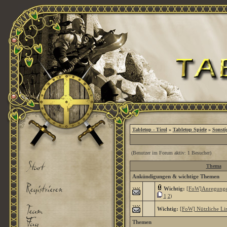
Tabletop - Tirol
»
Tabletop Spiele
»
Sonsti
(Benutzer im Forum aktiv: 1 Besucher)
Thema
Ankündigungen & wichtige Themen
Wichtig:
[FoW]Anregunge
1
2
)
Wichtig:
[FoW] Nützliche Li
Themen