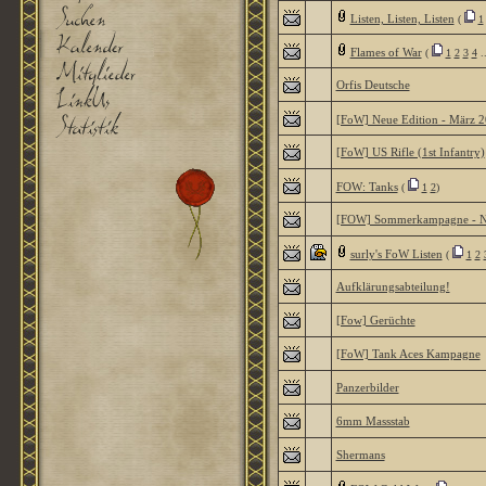
Listen, Listen, Listen
(
1
Flames of War
(
1
2
3
4
.
Orfis Deutsche
[FoW] Neue Edition - März 
[FoW] US Rifle (1st Infantry)
FOW: Tanks
(
1
2
)
[FOW] Sommerkampagne - N
surly's FoW Listen
(
1
2
Aufklärungsabteilung!
[Fow] Gerüchte
[FoW] Tank Aces Kampagne
Panzerbilder
6mm Massstab
Shermans