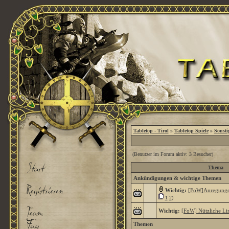
Tabletop - Tirol
»
Tabletop Spiele
»
Sonsti
(Benutzer im Forum aktiv: 3 Besucher)
Thema
Ankündigungen & wichtige Themen
Wichtig:
[FoW]Anregunge
1
2
)
Wichtig:
[FoW] Nützliche Li
Themen