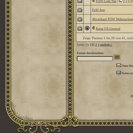
FOW Cold War
(
1
2
3
4
)
FoW 4rer
Abverkauf FOW Weltenschat
Kaisa US-General
Zeige Themen 1 bis 20 von 41, sort
[1]
Seiten (3):
2
3
nächste »
Forum durchsuchen:
Neue Bei
Keine ne
D