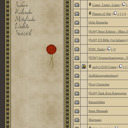
Listen, Listen, Listen
(
1
Flames of War
(
1
2
3
4
.
Orfis Deutsche
[FoW] Neue Edition - März 
[FoW] US Rifle (1st Infantry)
FOW: Tanks
(
1
2
)
[FOW] Sommerkampagne - N
surly's FoW Listen
(
1
2
Aufklärungsabteilung!
[Fow] Gerüchte
[FoW] Tank Aces Kampagne
Panzerbilder
6mm Massstab
Shermans