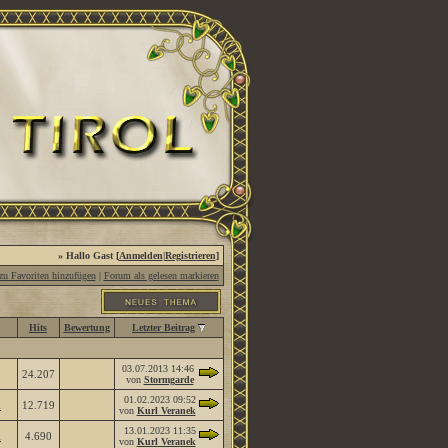
» Hallo Gast [
Anmelden
|
Registrieren
]
u Favoriten hinzufügen
|
Forum als gelesen markieren
Hits
Bewertung
Letzter Beitrag
03.07.2013
14:46
24.207
von
Stormgarde
01.02.2023
09:52
k
12.719
von
Kurl Veranek
13.01.2023
11:35
k
4.690
von
Kurl Veranek