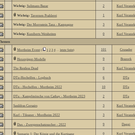
Wichtig:
Sulimans Bazar
2
Kurl Verane
1
Kurl Verane
Wichtig:
Tavernen Prahlerei
Wichtig:
Der Morrsstein Tanz - Kampagne
3
Kurl Verane
Wichtig:
Kuniberts Weisheiten
0
Kurl Verane
Themen
101
Crusader
Mortheim Event
(
1
2
3
4
...
letzte Seite
)
9
Brazork
Hexenjäger-Modelle
The Restless Dead
0
Kurl Verane
DTu-Hochelfen - Logbuch
6
DTu
DTu - Hochelfen - Mortheim 2022
10
DTu
DTu - Kampfmönche von Cathay - Mortheim 2023
2
DTu
Sasildras Corsairs
3
Kurl Verane
Kurl - Tileaner - Mordheim 2022
3
Kurl Verane
9
Daggi
Dax - Zwergenschatzsucher - 2022
0
Kurl Verane
Szenario 1: Der König und die Kurtisane