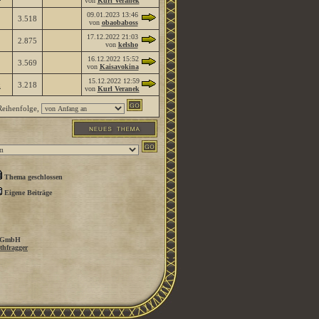
von
Kurl Veranek
09.01.2023
13:46
3.518
von
obaobaboss
17.12.2022
21:03
2.875
von
kelsho
16.12.2022
15:52
3.569
von
Kaisavokina
15.12.2022
12:59
k
3.218
von
Kurl Veranek
eihenfolge,
Thema geschlossen
Eigene Beiträge
 GmbH
thfragger