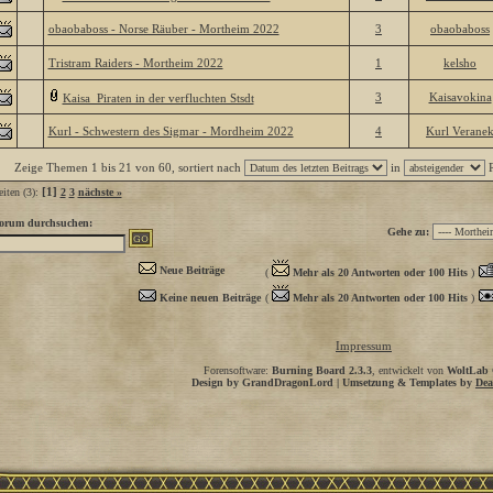
obaobaboss - Norse Räuber - Mortheim 2022
3
obaobaboss
Tristram Raiders - Mortheim 2022
1
kelsho
3
Kaisavokina
Kaisa_Piraten in der verfluchten Stsdt
Kurl - Schwestern des Sigmar - Mordheim 2022
4
Kurl Verane
Zeige Themen 1 bis 21 von 60, sortiert nach
in
R
[1]
eiten (3):
2
3
nächste »
orum durchsuchen:
Gehe zu:
Neue Beiträge
(
Mehr als 20 Antworten oder 100 Hits
)
Keine neuen Beiträge
(
Mehr als 20 Antworten oder 100 Hits
)
Impressum
Forensoftware:
Burning Board 2.3.3
, entwickelt von
WoltLab
Design by GrandDragonLord | Umsetzung & Templates by
Dea