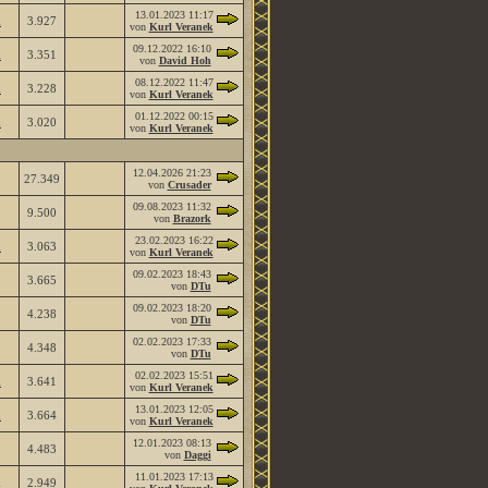
13.01.2023
11:17
k
3.927
von
Kurl Veranek
09.12.2022
16:10
k
3.351
von
David Hoh
08.12.2022
11:47
k
3.228
von
Kurl Veranek
01.12.2022
00:15
k
3.020
von
Kurl Veranek
12.04.2026
21:23
27.349
von
Crusader
09.08.2023
11:32
9.500
von
Brazork
23.02.2023
16:22
k
3.063
von
Kurl Veranek
09.02.2023
18:43
3.665
von
DTu
09.02.2023
18:20
4.238
von
DTu
02.02.2023
17:33
4.348
von
DTu
02.02.2023
15:51
k
3.641
von
Kurl Veranek
13.01.2023
12:05
k
3.664
von
Kurl Veranek
12.01.2023
08:13
4.483
von
Daggi
11.01.2023
17:13
k
2.949