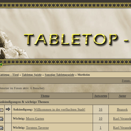
abletop - Tirol
»
Tabletop Spiele
»
Sonstige Tabletopspiele
» Mortheim
Forum z
Benutzer im Forum aktiv: 6 Besucher)
Thema
Antworten
Autor
Ankündigungen & wichtige Themen
Ankündigung:
Willkommen in der verfluchten Stadt!
16
Brazork
Wichtig:
Morrs Garten
10
Kurl Verane
Wichtig:
Torstens Taverne
1
Kurl Verane