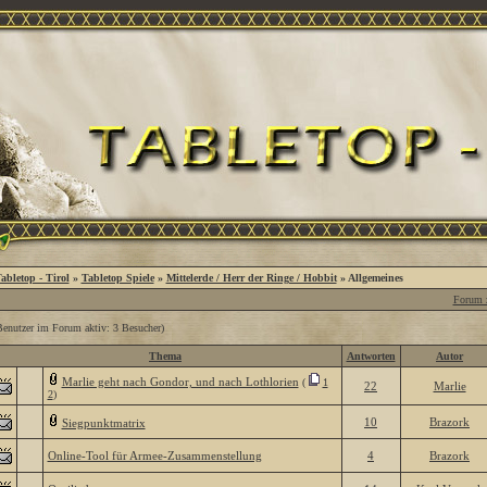
abletop - Tirol
»
Tabletop Spiele
»
Mittelerde / Herr der Ringe / Hobbit
» Allgemeines
Forum z
Benutzer im Forum aktiv: 3 Besucher)
Thema
Antworten
Autor
Marlie geht nach Gondor, und nach Lothlorien
(
1
22
Marlie
2
)
10
Brazork
Siegpunktmatrix
Online-Tool für Armee-Zusammenstellung
4
Brazork