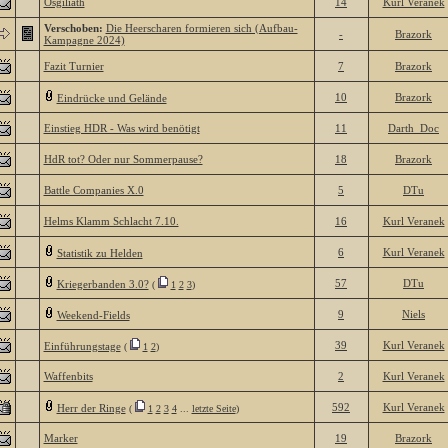
Osgiliath
14
Kurl Veranek
Verschoben:
Die Heerscharen formieren sich (Aufbau-
-
Brazork
Kampagne 2024)
Fazit Turnier
7
Brazork
10
Brazork
Eindrücke und Gelände
Einstieg HDR - Was wird benötigt
11
Darth_Doc
HdR tot? Oder nur Sommerpause?
18
Brazork
Battle Companies X.0
5
DTu
Helms Klamm Schlacht 7.10.
16
Kurl Veranek
6
Kurl Veranek
Statistik zu Helden
57
DTu
Kriegerbanden 3.0?
(
1
2
3
)
9
Niels
Weekend-Fields
39
Kurl Veranek
Einführungstage
(
1
2
)
Waffenbits
2
Kurl Veranek
592
Kurl Veranek
Herr der Ringe
(
1
2
3
4
...
letzte Seite
)
Marker
19
Brazork