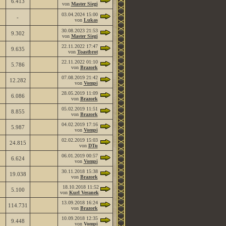
6.413
von
Master Siegi
03.04.2024
15:00
-
von
Lukas
30.08.2023
21:53
9.302
von
Master Siegi
22.11.2022
17:47
9.635
von
Toastbrot
22.11.2022
01:10
5.786
von
Brazork
07.08.2019
21:42
12.282
von
Vompi
28.05.2019
11:09
6.086
von
Brazork
05.02.2019
11:51
8.855
von
Brazork
04.02.2019
17:16
5.987
von
Vompi
02.02.2019
15:03
24.815
von
DTu
06.01.2019
00:57
6.624
von
Vompi
30.11.2018
15:38
19.038
von
Brazork
18.10.2018
11:52
5.100
von
Kurl Veranek
13.09.2018
16:24
114.731
von
Brazork
10.09.2018
12:35
9.448
von
Vompi