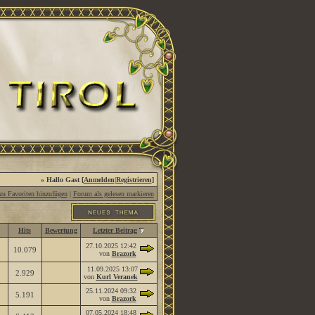
» Hallo Gast [
Anmelden
|
Registrieren
]
u Favoriten hinzufügen
|
Forum als gelesen markieren
Hits
Bewertung
Letzter Beitrag
27.10.2025
12:42
10.079
von
Brazork
11.09.2025
13:07
2.929
von
Kurl Veranek
25.11.2024
09:32
5.191
von
Brazork
07.05.2024
18:48