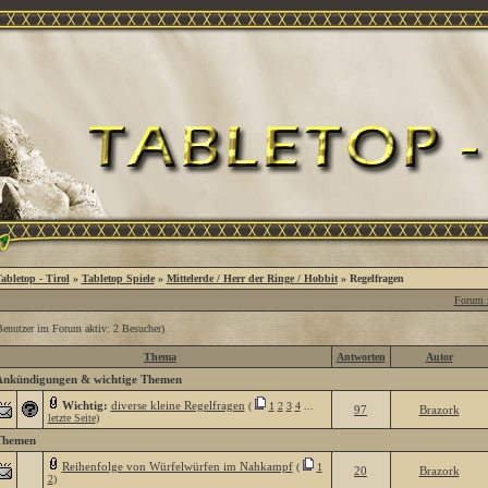
abletop - Tirol
»
Tabletop Spiele
»
Mittelerde / Herr der Ringe / Hobbit
» Regelfragen
Forum z
Benutzer im Forum aktiv: 2 Besucher)
Thema
Antworten
Autor
Ankündigungen & wichtige Themen
Wichtig:
diverse kleine Regelfragen
(
1
2
3
4
...
97
Brazork
letzte Seite
)
Themen
Reihenfolge von Würfelwürfen im Nahkampf
(
1
20
Brazork
2
)