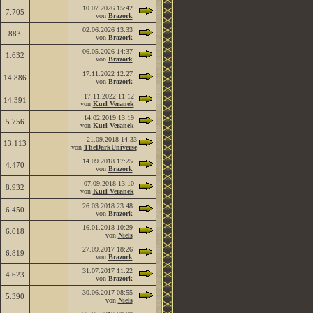
10.07.2026
15:42
7.705
von
Brazork
02.06.2026
13:33
883
von
Brazork
06.05.2026
14:37
1.632
von
Brazork
17.11.2022
12:27
14.886
von
Brazork
17.11.2022
11:12
14.391
von
Kurl Veranek
14.02.2019
13:19
5.756
von
Kurl Veranek
21.09.2018
14:33
13.113
von
TheDarkUniverse
14.09.2018
17:25
4.470
von
Brazork
07.09.2018
13:10
8.932
von
Kurl Veranek
26.03.2018
23:48
6.450
von
Brazork
16.01.2018
10:29
6.018
von
Niels
27.09.2017
18:26
6.819
von
Brazork
31.07.2017
11:22
4.623
von
Brazork
30.06.2017
08:55
5.390
von
Niels