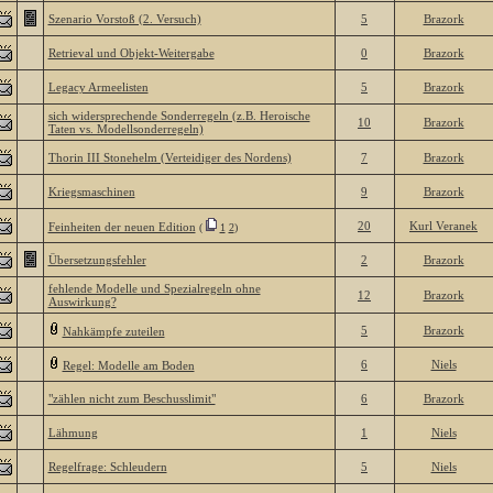
Szenario Vorstoß (2. Versuch)
5
Brazork
Retrieval und Objekt-Weitergabe
0
Brazork
Legacy Armeelisten
5
Brazork
sich widersprechende Sonderregeln (z.B. Heroische
10
Brazork
Taten vs. Modellsonderregeln)
Thorin III Stonehelm (Verteidiger des Nordens)
7
Brazork
Kriegsmaschinen
9
Brazork
20
Kurl Veranek
Feinheiten der neuen Edition
(
1
2
)
Übersetzungsfehler
2
Brazork
fehlende Modelle und Spezialregeln ohne
12
Brazork
Auswirkung?
5
Brazork
Nahkämpfe zuteilen
6
Niels
Regel: Modelle am Boden
"zählen nicht zum Beschusslimit"
6
Brazork
Lähmung
1
Niels
Regelfrage: Schleudern
5
Niels