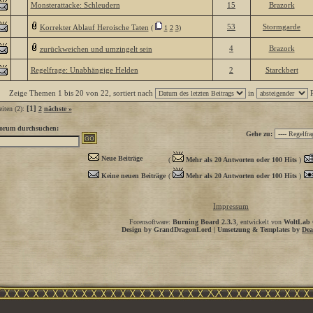
Monsterattacke: Schleudern
15
Brazork
53
Stormgarde
Korrekter Ablauf Heroische Taten
(
1
2
3
)
4
Brazork
zurückweichen und umzingelt sein
Regelfrage: Unabhängige Helden
2
Starckbert
Zeige Themen 1 bis 20 von 22, sortiert nach
in
R
[1]
eiten (2):
2
nächste »
orum durchsuchen:
Gehe zu:
Neue Beiträge
(
Mehr als 20 Antworten oder 100 Hits
)
Keine neuen Beiträge
(
Mehr als 20 Antworten oder 100 Hits
)
Impressum
Forensoftware:
Burning Board 2.3.3
, entwickelt von
WoltLab
Design by GrandDragonLord | Umsetzung & Templates by
Dea