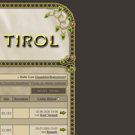
» Hallo Gast [
Anmelden
|
Registrieren
]
u Favoriten hinzufügen
|
Forum als gelesen markieren
Hits
Bewertung
Letzter Beitrag
02.06.2026
14:00
89.193
von
Kurl Veranek
20.07.2026
13:03
12.985
von
Brazork