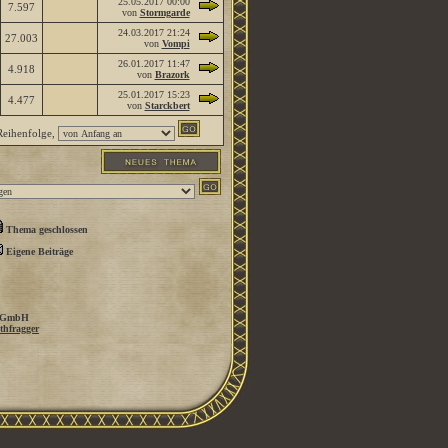
25.05.2017
00:00
7.597
von
Stormgarde
24.03.2017
21:24
27.003
von
Vompi
26.01.2017
11:47
4.918
von
Brazork
25.01.2017
15:23
4.477
von
Starckbert
eihenfolge,
Thema geschlossen
Eigene Beiträge
 GmbH
thfragger