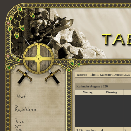
Tabletop - Tirol
»
Kalender
» August 2026
Kalender August 2026
Montag
Dienstag
3
(32. Woche)
4
5