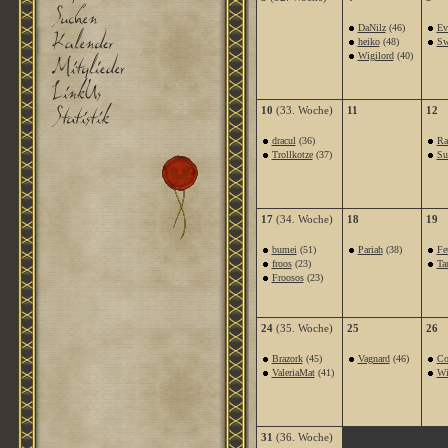
DaNilz
(46)
Ev
heiko
(48)
Sw
Wigilord
(40)
10
(33. Woche)
11
12
dracul
(36)
Ra
Trollkotze
(37)
Su
17
(34. Woche)
18
19
bumei
(51)
Pariah
(38)
Fe
froos
(23)
Ta
Froosos
(23)
24
(35. Woche)
25
26
Brazork
(45)
Vagnard
(46)
Co
ValeriaMat
(41)
Wi
31
(36. Woche)