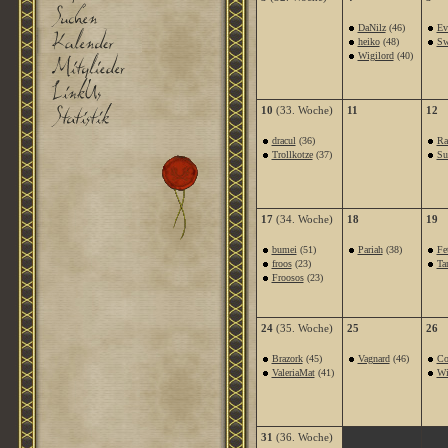
DaNilz
(46)
Ev
heiko
(48)
Sw
Wigilord
(40)
10
(33. Woche)
11
12
dracul
(36)
Ra
Trollkotze
(37)
Su
17
(34. Woche)
18
19
bumei
(51)
Pariah
(38)
Fe
froos
(23)
Ta
Froosos
(23)
24
(35. Woche)
25
26
Brazork
(45)
Vagnard
(46)
Co
ValeriaMat
(41)
Wi
31
(36. Woche)