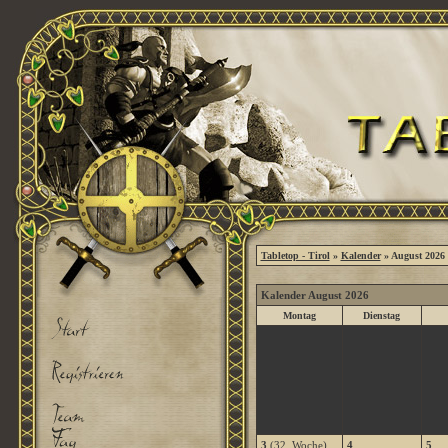
Tabletop - Tirol
»
Kalender
» August 2026
Kalender August 2026
Montag
Dienstag
3
(32. Woche)
4
5