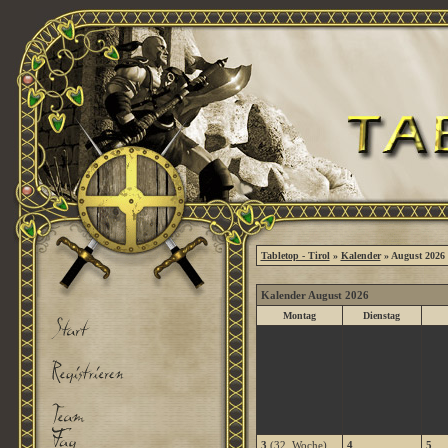
Tabletop - Tirol
»
Kalender
» August 2026
Kalender August 2026
Montag
Dienstag
3
(32. Woche)
4
5