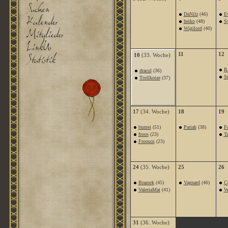
DaNilz
(46)
E
heiko
(48)
S
Wigilord
(40)
11
12
10
(33. Woche)
R
dracul
(36)
S
Trollkotze
(37)
17
(34. Woche)
18
19
bumei
(51)
Pariah
(38)
Fe
froos
(23)
T
Froosos
(23)
24
(35. Woche)
25
26
Brazork
(45)
Vagnard
(46)
C
ValeriaMat
(41)
W
31
(36. Woche)