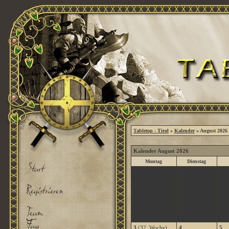
Tabletop - Tirol
»
Kalender
» August 2026
Kalender August 2026
Montag
Dienstag
3
(32. Woche)
4
5