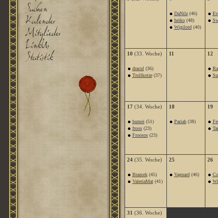
DaNilz
(46)
Ev
heiko
(48)
Sw
Wigilord
(40)
10
(33. Woche)
11
12
dracul
(36)
Ra
Trollkotze
(37)
Su
17
(34. Woche)
18
19
bumei
(51)
Pariah
(38)
Fe
froos
(23)
Ta
Froosos
(23)
24
(35. Woche)
25
26
Brazork
(45)
Vagnard
(46)
Co
ValeriaMat
(41)
Wi
31
(36. Woche)