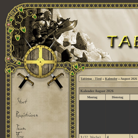
Tabletop - Tirol
»
Kalender
» August 2026
Kalender August 2026
Montag
Dienstag
3
(32. Woche)
4
5