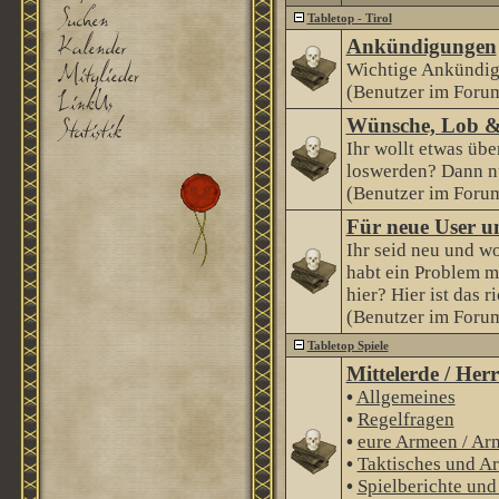
Tabletop - Tirol
Ankündigungen
Wichtige Ankündig
(Benutzer im Forum
Wünsche, Lob &
Ihr wollt etwas über
loswerden? Dann nu
(Benutzer im Forum
Für neue User u
Ihr seid neu und wo
habt ein Problem m
hier? Hier ist das r
(Benutzer im Forum
Tabletop Spiele
Mittelerde / Her
•
Allgemeines
•
Regelfragen
•
eure Armeen / Ar
•
Taktisches und Ar
•
Spielberichte un