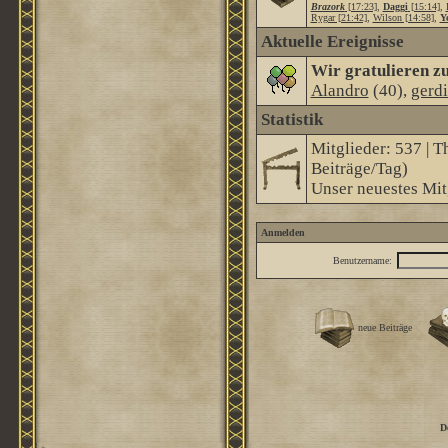
Brazork
[17:23]
,
Daggi
[15:14]
,
Rygar [21:42]
,
Wilson [14:58]
,
Ye
Aktuelle Ereignisse
Wir gratulieren z
Alandro
(40),
gerd
Statistik
Mitglieder: 537 | T
Beiträge/Tag)
Unser neuestes Mit
Anmelden
Benutzername:
neue Beiträge
D