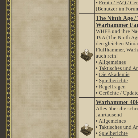
•
Errata / FAQ / Ge
(Benutzer im Forum
The Ninth Age /
Warhammer Fan
WHFB und ihre Nac
T9A (The Ninth Age
den gleichen Minia
Fluffhammer, Warha
auch rein!
•
Allgemeines
•
Taktisches und Ar
•
Die Akademie
•
Spielberichte
•
Regelfragen
•
Gerüchte / Updat
Warhammer 40
Alles über die schr
Jahrtausend
•
Allgemeines
•
Taktisches und Ar
•
Spielberichte