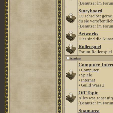
(Benutzer im Forum
Storyboard
Du schreibst gerne
du sie veröffentlic
(Benutzer im Forum
Artworks
Hier sind die Künstl
Rollenspiel
Forum-Rollenspiel
Sonstiges
Computer, Intern
•
Computer
•
Spiele
•
Internet
•
Guild Wars 2
Off Topic
Alles was sonst nir
(Benutzer im Forum
Spamarea