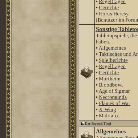
•
Regelfragen
•
Gerüchte
•
Horus Heresy
(Benutzer im Forum
Sonstige Tableto
Tabletopspiele, di
haben...
•
Allgemeines
•
Taktisches und Ar
•
Spielberichte
•
Regelfragen
•
Gerüchte
•
Mortheim
•
Bloodbowl
•
Age of Sigmar
•
Necromunda
•
Flames of War
•
X-Wing
•
Malifaux
Der Bereich Tirol
Allgemeines
Allgemeines über 