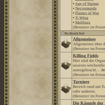
•
Age of Sigmar
•
Necromunda
•
Flames of War
•
X-Wing
•
Malifaux
(Benutzer im Forum
Der Bereich Tirol
Allgemeines
Allgemeines über 
(Benutzer im Forum
Killing Fields
Hier sind die Orga
unseren wöchentlic
untergebracht…
Je
(Benutzer im Forum
Turniere
Bereich rund um Tu
oder anderen.
(Benutzer im Forum
Die Kämpfe der 