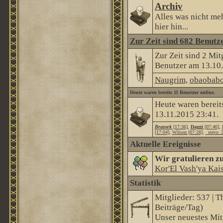
Archiv
Alles was nicht me
hier hin...
Zur Zeit sind 682 Benutze
Zur Zeit sind 2 Mi
Benutzer am 13.10
Naugrim
,
obaobabo
Heute waren bereits 11 Benutzer online.
Heute waren bereit
13.11.2015
23:41
.
Brazork
[17:36]
,
Daggi
[07:46]
,
[17:04]
,
Wilson [07:28]
,
_stevo_2
Aktuelle Ereignisse
Wir gratulieren z
Kor'El Vash'ya Kai
Statistik
Mitglieder: 537 | T
Beiträge/Tag)
Unser neuestes Mit