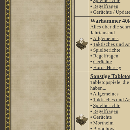
•
Spielberichte
•
Regelfragen
•
Gerüchte / Updat
Warhammer 40
Alles über die schr
Jahrtausend
•
Allgemeines
•
Taktisches und Ar
•
Spielberichte
•
Regelfragen
•
Gerüchte
•
Horus Heresy
Sonstige Tableto
Tabletopspiele, di
haben...
•
Allgemeines
•
Taktisches und Ar
•
Spielberichte
•
Regelfragen
•
Gerüchte
•
Mortheim
•
Bloodbowl