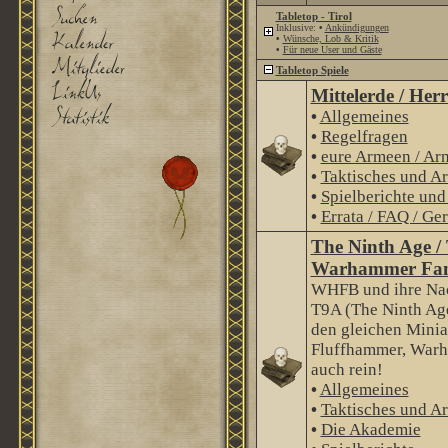
Tabletop - Tirol
Inklusive:
•
Ankündigungen
•
Wünsche, Lob & Kritik
•
Für neue User und Gäste
Tabletop Spiele
Mittelerde / Her
•
Allgemeines
•
Regelfragen
•
eure Armeen / Ar
•
Taktisches und Ar
•
Spielberichte un
•
Errata / FAQ / Ge
The Ninth Age /
Warhammer Fan
WHFB und ihre Nac
T9A (The Ninth Age
den gleichen Minia
Fluffhammer, Warha
auch rein!
•
Allgemeines
•
Taktisches und Ar
•
Die Akademie