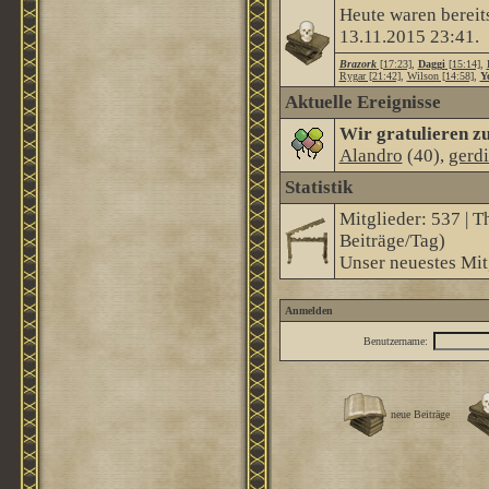
Heute waren bereit
13.11.2015
23:41
.
Brazork
[17:23]
,
Daggi
[15:14]
,
Rygar [21:42]
,
Wilson [14:58]
,
Ye
Aktuelle Ereignisse
Wir gratulieren z
Alandro
(40),
gerd
Statistik
Mitglieder: 537 | T
Beiträge/Tag)
Unser neuestes Mit
Anmelden
Benutzername:
neue Beiträge