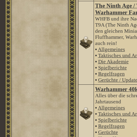
The Ninth Age /
Warhammer Fan
WHFB und ihre Nac
T9A (The Ninth Age
den gleichen Minia
Fluffhammer, Warha
auch rein!
•
Allgemeines
•
Taktisches und Ar
•
Die Akademie
•
Spielberichte
•
Regelfragen
•
Gerüchte / Updat
Warhammer 40
Alles über die schr
Jahrtausend
•
Allgemeines
•
Taktisches und Ar
•
Spielberichte
•
Regelfragen
•
Gerüchte