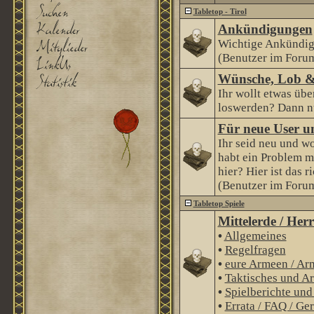
Tabletop - Tirol
Ankündigungen
Wichtige Ankündig
(Benutzer im Forum
Wünsche, Lob &
Ihr wollt etwas über
loswerden? Dann nu
Für neue User u
Ihr seid neu und wo
habt ein Problem m
hier? Hier ist das r
(Benutzer im Forum
Tabletop Spiele
Mittelerde / Her
•
Allgemeines
•
Regelfragen
•
eure Armeen / Ar
•
Taktisches und Ar
•
Spielberichte un
•
Errata / FAQ / Ge