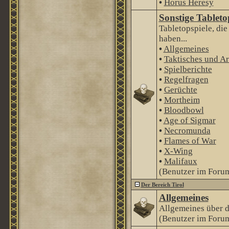
•
Horus Heresy
Sonstige Tableto
Tabletopspiele, di
haben...
•
Allgemeines
•
Taktisches und Ar
•
Spielberichte
•
Regelfragen
•
Gerüchte
•
Mortheim
•
Bloodbowl
•
Age of Sigmar
•
Necromunda
•
Flames of War
•
X-Wing
•
Malifaux
(Benutzer im Forum
Der Bereich Tirol
Allgemeines
Allgemeines über 
(Benutzer im Forum