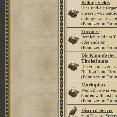
Killing Fields
Hier sind die Orga
unseren wöchentlic
untergebracht…
Je
(Benutzer im Forum
Turniere
Bereich rund um Tu
oder anderen.
(Benutzer im Forum
Die Kämpfe der 
Tirolerhuats
Die von uns veranst
"heilign Land Tirol
(Benutzer im Forum
Marktplatz
Wenn ihr etwas
ver
kaufen
wollt, ist hi
(Benutzer im Forum
Discord-Server
zum Discord Serve