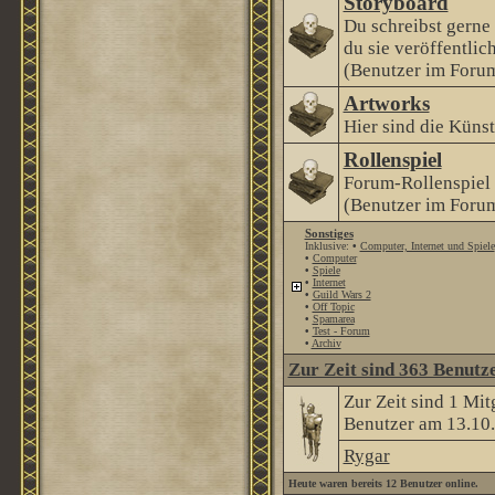
Storyboard
Du schreibst gerne
du sie veröffentlic
(Benutzer im Forum
Artworks
Hier sind die Künstl
Rollenspiel
Forum-Rollenspiel
(Benutzer im Forum
Sonstiges
Inklusive:
•
Computer, Internet und Spiele
•
Computer
•
Spiele
•
Internet
•
Guild Wars 2
•
Off Topic
•
Spamarea
•
Test - Forum
•
Archiv
Zur Zeit sind 363 Benutze
Zur Zeit sind 1 Mi
Benutzer am 13.10
Rygar
Heute waren bereits 12 Benutzer online.