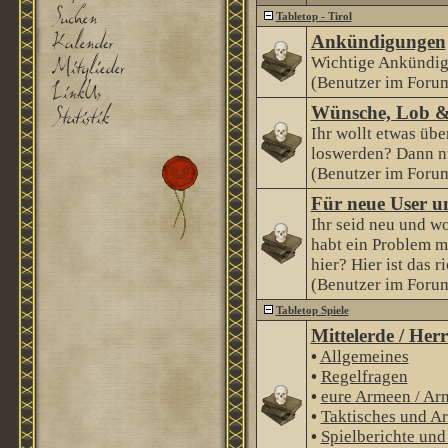
Tabletop - Tirol
Ankündigungen
Wichtige Ankündig
(Benutzer im Forum
Wünsche, Lob &
Ihr wollt etwas über
loswerden? Dann nu
(Benutzer im Forum
Für neue User u
Ihr seid neu und wo
habt ein Problem m
hier? Hier ist das r
(Benutzer im Forum
Tabletop Spiele
Mittelerde / Her
•
Allgemeines
•
Regelfragen
•
eure Armeen / Ar
•
Taktisches und Ar
•
Spielberichte un