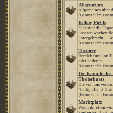
Allgemeines
Allgemeines über 
(Benutzer im Forum
Killing Fields
Hier sind die Orga
unseren wöchentlic
untergebracht…
Je
(Benutzer im Forum
Turniere
Bereich rund um Tu
oder anderen.
(Benutzer im Forum
Die Kämpfe der 
Tirolerhuats
Die von uns veranst
"heilign Land Tirol
(Benutzer im Forum
Marktplatz
Wenn ihr etwas
ver
kaufen
wollt, ist hi