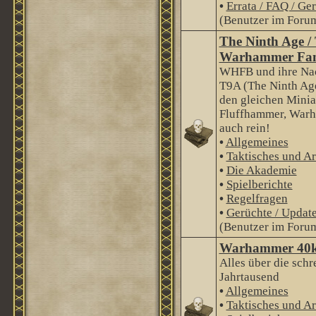
•
Errata / FAQ / Ge
(Benutzer im Forum
The Ninth Age /
Warhammer Fan
WHFB und ihre Nac
T9A (The Ninth Age
den gleichen Minia
Fluffhammer, Warha
auch rein!
•
Allgemeines
•
Taktisches und Ar
•
Die Akademie
•
Spielberichte
•
Regelfragen
•
Gerüchte / Updat
(Benutzer im Forum
Warhammer 40
Alles über die schr
Jahrtausend
•
Allgemeines
•
Taktisches und Ar