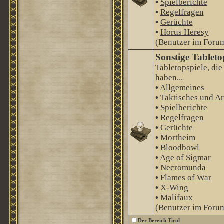
•
Spielberichte
•
Regelfragen
•
Gerüchte
•
Horus Heresy
(Benutzer im Forum
Sonstige Tableto
Tabletopspiele, di
haben...
•
Allgemeines
•
Taktisches und Ar
•
Spielberichte
•
Regelfragen
•
Gerüchte
•
Mortheim
•
Bloodbowl
•
Age of Sigmar
•
Necromunda
•
Flames of War
•
X-Wing
•
Malifaux
(Benutzer im Forum
Der Bereich Tirol