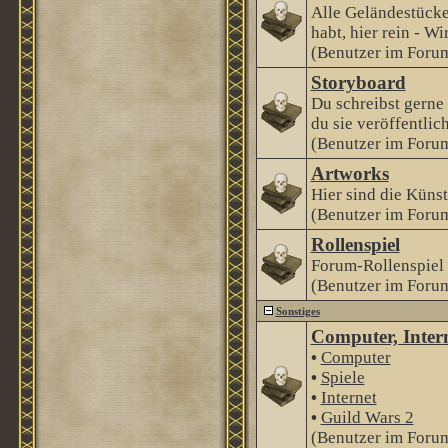
Alle Geländestücke
habt, hier rein - Wi
(Benutzer im Forum
Storyboard
Du schreibst gerne
du sie veröffentlic
(Benutzer im Forum
Artworks
Hier sind die Künstl
(Benutzer im Forum
Rollenspiel
Forum-Rollenspiel
(Benutzer im Forum
Sonstiges
Computer, Intern
•
Computer
•
Spiele
•
Internet
•
Guild Wars 2
(Benutzer im Forum