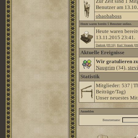
Zur Zeit sind 1 Mi
Benutzer am 13.10
obaobaboss
Heute waren bereits 5 Benutzer online.
Heute waren bereit
13.11.2015
23:41
.
Darktek [09:16]
,
Kurl Veranek [09
Aktuelle Ereignisse
Wir gratulieren z
Naugrim
(34),
stev
Statistik
Mitglieder: 537 | T
Beiträge/Tag)
Unser neuestes Mit
Anmelden
Benutzername: