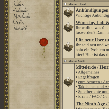
Tabletop - Tirol
Ankündigungen
Wichtige Ankündig
Wünsche, Lob &
Ihr wollt etwas über
loswerden? Dann nu
Für neue User u
Ihr seid neu und wo
habt ein Problem m
hier? Hier ist das r
Tabletop Spiele
Mittelerde / Her
•
Allgemeines
•
Regelfragen
•
eure Armeen / Ar
•
Taktisches und Ar
•
Spielberichte un
•
Errata / FAQ / Ge
The Ninth Age /