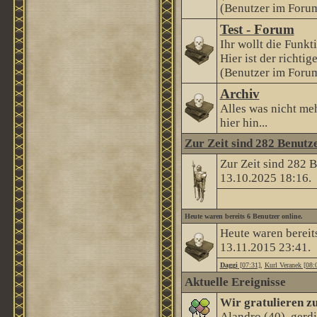
(Benutzer im Forum
Test - Forum
Ihr wollt die Funkt
Hier ist der richtige
(Benutzer im Forum
Archiv
Alles was nicht me
hier hin...
Zur Zeit sind 282 Benutze
Zur Zeit sind 282 
13.10.2025
18:16
.
Heute waren bereits 6 Benutzer online.
Heute waren bereit
13.11.2015
23:41
.
Daggi
[07:31]
,
Kurl Veranek [08:
Aktuelle Ereignisse
Wir gratulieren z
Alandro
(40),
gerd