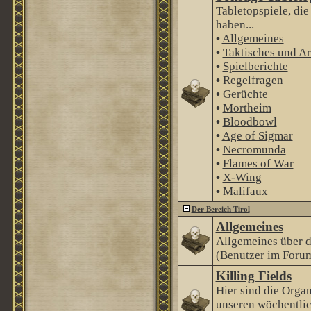
Tabletopspiele, di
haben...
•
Allgemeines
•
Taktisches und Ar
•
Spielberichte
•
Regelfragen
•
Gerüchte
•
Mortheim
•
Bloodbowl
•
Age of Sigmar
•
Necromunda
•
Flames of War
•
X-Wing
•
Malifaux
Der Bereich Tirol
Allgemeines
Allgemeines über 
(Benutzer im Forum
Killing Fields
Hier sind die Orga
unseren wöchentlic