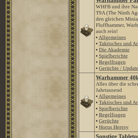
Warhammer Fan
WHFB und ihre Nac
T9A (The Ninth Age
den gleichen Minia
Fluffhammer, Warha
auch rein!
•
Allgemeines
•
Taktisches und Ar
•
Die Akademie
•
Spielberichte
•
Regelfragen
•
Gerüchte / Updat
Warhammer 40
Alles über die schr
Jahrtausend
•
Allgemeines
•
Taktisches und Ar
•
Spielberichte
•
Regelfragen
•
Gerüchte
•
Horus Heresy
Sonstige Tableto