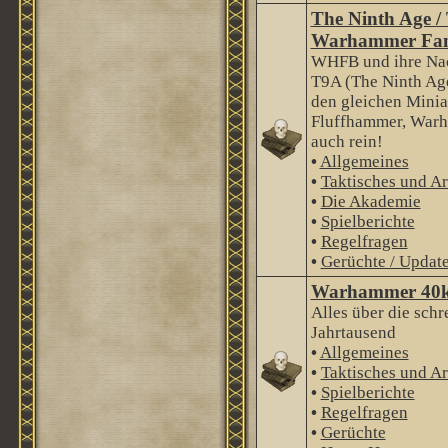
The Ninth Age /
Warhammer Fan
WHFB und ihre Nac
T9A (The Ninth Age
den gleichen Minia
Fluffhammer, Warha
auch rein!
•
Allgemeines
•
Taktisches und Ar
•
Die Akademie
•
Spielberichte
•
Regelfragen
•
Gerüchte / Updat
Warhammer 40
Alles über die schr
Jahrtausend
•
Allgemeines
•
Taktisches und Ar
•
Spielberichte
•
Regelfragen
•
Gerüchte