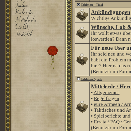
Tabletop - Tirol
Ankündigungen
Wichtige Ankündig
Wünsche, Lob &
Ihr wollt etwas über
loswerden? Dann nu
Für neue User u
Ihr seid neu und wo
habt ein Problem m
hier? Hier ist das r
(Benutzer im Forum
Tabletop Spiele
Mittelerde / Her
•
Allgemeines
•
Regelfragen
•
eure Armeen / Ar
•
Taktisches und Ar
•
Spielberichte un
•
Errata / FAQ / Ge
(Benutzer im Forum