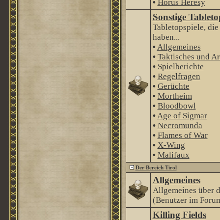
•
Horus Heresy
Sonstige Tableto
Tabletopspiele, di
haben...
•
Allgemeines
•
Taktisches und Ar
•
Spielberichte
•
Regelfragen
•
Gerüchte
•
Mortheim
•
Bloodbowl
•
Age of Sigmar
•
Necromunda
•
Flames of War
•
X-Wing
•
Malifaux
Der Bereich Tirol
Allgemeines
Allgemeines über 
(Benutzer im Forum
Killing Fields