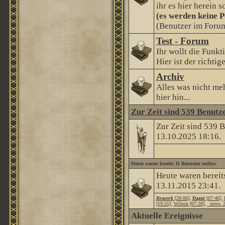
ihr es hier herein s
(es werden keine P
(Benutzer im Forum
Test - Forum
Ihr wollt die Funkt
Hier ist der richtige
Archiv
Alles was nicht me
hier hin...
Zur Zeit sind 539 Benutze
Zur Zeit sind 539 
13.10.2025
18:16
.
Heute waren bereits 11 Benutzer online.
Heute waren bereit
13.11.2015
23:41
.
Brazork
[20:06]
,
Daggi
[07:46]
,
[19:55]
,
Wilson [07:28]
,
_stevo_2
Aktuelle Ereignisse