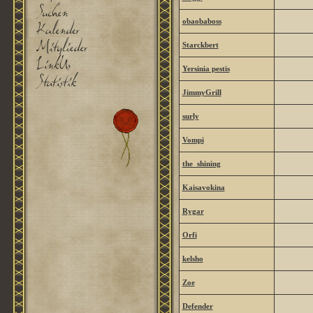
obaobaboss
Starckbert
Yersinia pestis
JimmyGrill
surly
Vompi
the_shining
Kaisavokina
Rygar
Orfi
kelsho
Zoe
Defender