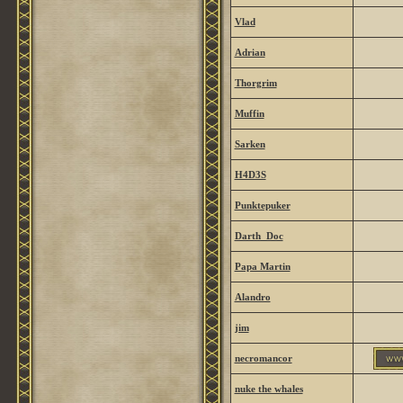
Vlad
Adrian
Thorgrim
Muffin
Sarken
H4D3S
Punktepuker
Darth_Doc
Papa Martin
Alandro
jim
necromancor
nuke the whales