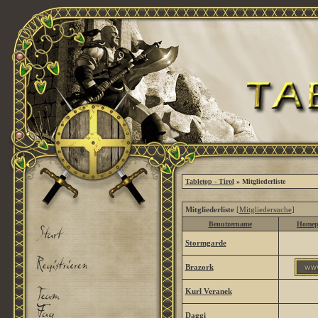
Tabletop - Tirol
» Mitgliederliste
Mitgliederliste
[
Mitgliedersuche
]
Benutzername
Homep
Stormgarde
Brazork
Kurl Veranek
Daggi