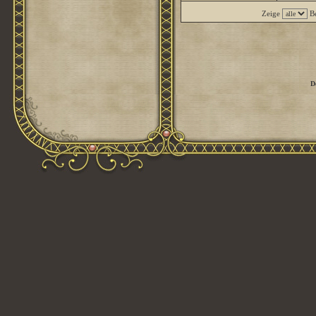
Zeige
Be
D