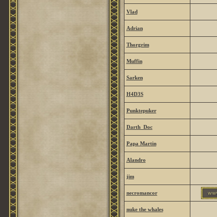
Vlad
Adrian
Thorgrim
Muffin
Sarken
H4D3S
Punktepuker
Darth_Doc
Papa Martin
Alandro
jim
necromancor
nuke the whales