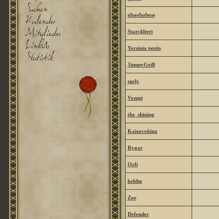
obaobaboss
Starckbert
Yersinia pestis
JimmyGrill
surly
Vompi
the_shining
Kaisavokina
Rygar
Orfi
kelsho
Zoe
Defender