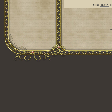
Zeige
Be
D