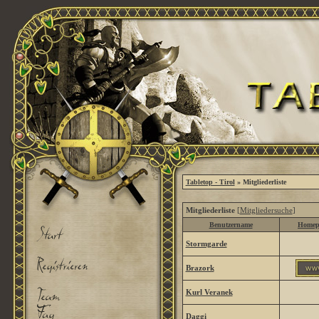
Tabletop - Tirol
» Mitgliederliste
Mitgliederliste
[
Mitgliedersuche
]
Benutzername
Homep
Stormgarde
Brazork
Kurl Veranek
Daggi