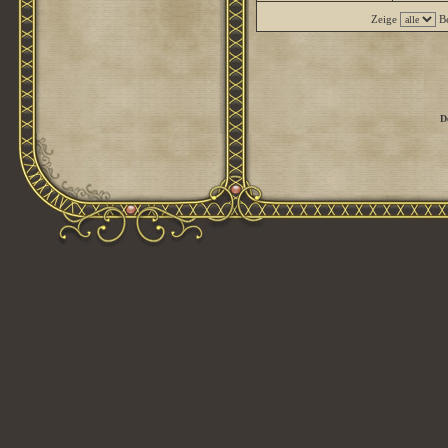
Zeige
Be
D