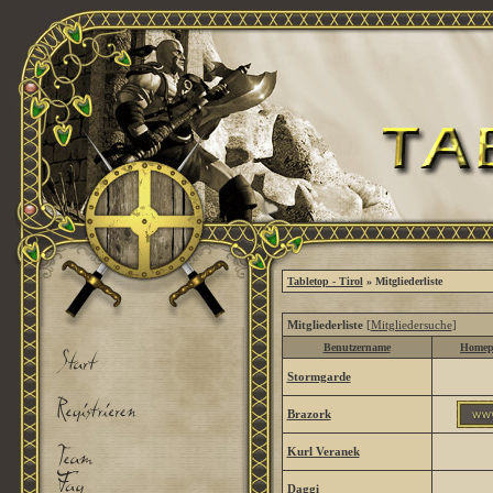
Tabletop - Tirol
» Mitgliederliste
Mitgliederliste
[
Mitgliedersuche
]
Benutzername
Homep
Stormgarde
Brazork
Kurl Veranek
Daggi