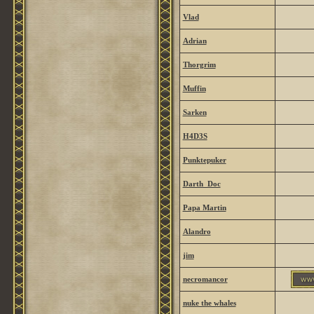
Vlad
Adrian
Thorgrim
Muffin
Sarken
H4D3S
Punktepuker
Darth_Doc
Papa Martin
Alandro
jim
necromancor
nuke the whales