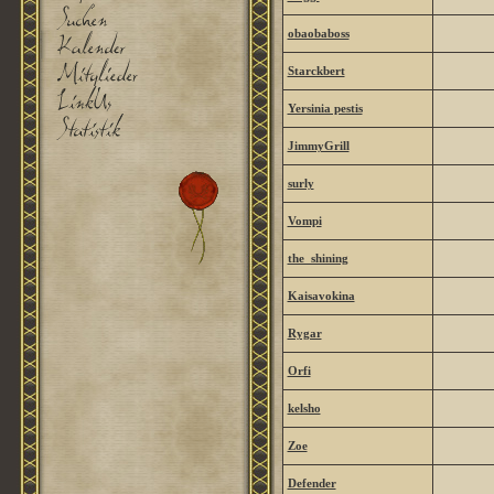
obaobaboss
Starckbert
Yersinia pestis
JimmyGrill
surly
Vompi
the_shining
Kaisavokina
Rygar
Orfi
kelsho
Zoe
Defender