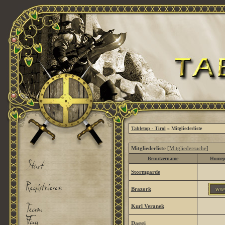
Tabletop - Tirol
» Mitgliederliste
Mitgliederliste
[
Mitgliedersuche
]
Benutzername
Homep
Stormgarde
Brazork
Kurl Veranek
Daggi