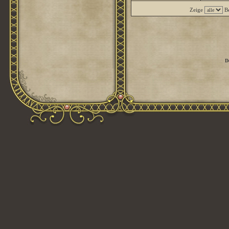
Zeige
Be
D