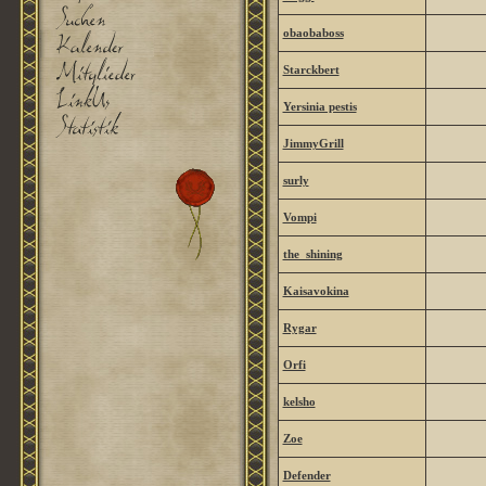
obaobaboss
Starckbert
Yersinia pestis
JimmyGrill
surly
Vompi
the_shining
Kaisavokina
Rygar
Orfi
kelsho
Zoe
Defender