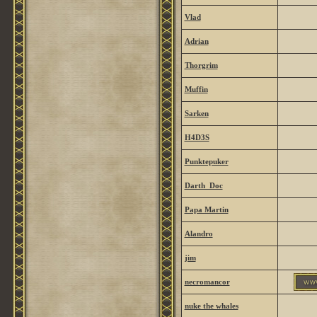
Vlad
Adrian
Thorgrim
Muffin
Sarken
H4D3S
Punktepuker
Darth_Doc
Papa Martin
Alandro
jim
necromancor
nuke the whales