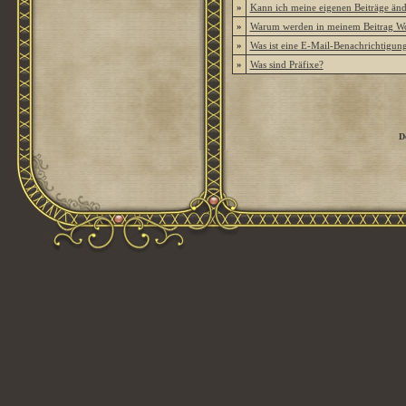
»
Kann ich meine eigenen Beiträge än
»
Warum werden in meinem Beitrag Wor
»
Was ist eine E-Mail-Benachrichtigun
»
Was sind Präfixe?
D