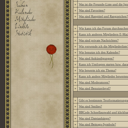
»
Was ist die Freunde-Liste und die Igno
»
Was sind Favoriten?
»
Was sind Rangtitel und Rangzeichen?
»
Wie kann ich das Forum durchsuche
»
Kann ich anderen Mitgliedern E-Mail
»
Was sind private Nachrichten?
»
Wie verwende ich die Mitgliederliste
»
Wie benutze ich den Kalender?
»
Was sind Ankündigungen?
»
Kann ich Umfragen starten bzw. dar
»
Wie bewerte ich ein Thema?
»
Kann ich andere Mitglieder bewerten
»
Was sind Moderatoren?
»
Was sind Benutzerlevel?
»
Gibt es bestimmte Textformatierungs
»
Was sind Smilies?
»
BBCode Schnellauswahl und klickbar
»
Was sind Dateianhänge?
»
Was sind Beitrags-Symbole?