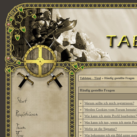
Tabletop - Tirol
» Häufig gestellte Fragen
Häufig gestellte Fragen
»
Warum sollte ich mich registrieren?
»
Werden Cookies vom Forum benutzt
»
Wie kann ich mein Profil bearbeiten?
»
Was kann ich tun, wenn ich mein Pas
»
Wofür ist die Signatur?
»
Wie bekomme ich ein Bild unter me