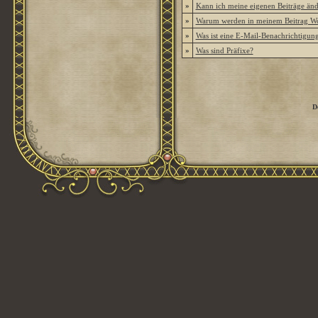
»
Kann ich meine eigenen Beiträge än
»
Warum werden in meinem Beitrag Wor
»
Was ist eine E-Mail-Benachrichtigun
»
Was sind Präfixe?
D