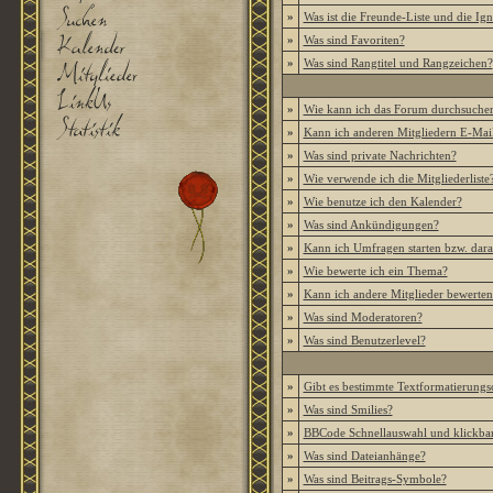
»
Was ist die Freunde-Liste und die Igno
»
Was sind Favoriten?
»
Was sind Rangtitel und Rangzeichen?
»
Wie kann ich das Forum durchsuche
»
Kann ich anderen Mitgliedern E-Mail
»
Was sind private Nachrichten?
»
Wie verwende ich die Mitgliederliste
»
Wie benutze ich den Kalender?
»
Was sind Ankündigungen?
»
Kann ich Umfragen starten bzw. dar
»
Wie bewerte ich ein Thema?
»
Kann ich andere Mitglieder bewerten
»
Was sind Moderatoren?
»
Was sind Benutzerlevel?
»
Gibt es bestimmte Textformatierungs
»
Was sind Smilies?
»
BBCode Schnellauswahl und klickbar
»
Was sind Dateianhänge?
»
Was sind Beitrags-Symbole?