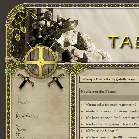
Tabletop - Tirol
» Häufig gestellte Fragen
Häufig gestellte Fragen
»
Warum sollte ich mich registrieren?
»
Werden Cookies vom Forum benutzt
»
Wie kann ich mein Profil bearbeiten?
»
Was kann ich tun, wenn ich mein Pas
»
Wofür ist die Signatur?
»
Wie bekomme ich ein Bild unter me