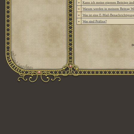
»
Kann ich meine eigenen Beiträge än
»
Warum werden in meinem Beitrag Wor
»
Was ist eine E-Mail-Benachrichtigun
»
Was sind Präfixe?
D