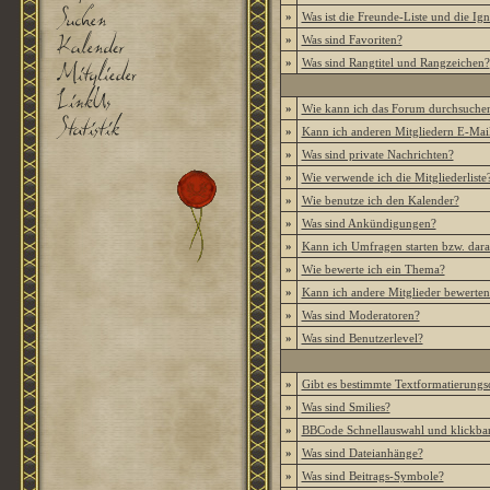
»
Was ist die Freunde-Liste und die Igno
»
Was sind Favoriten?
»
Was sind Rangtitel und Rangzeichen?
»
Wie kann ich das Forum durchsuche
»
Kann ich anderen Mitgliedern E-Mail
»
Was sind private Nachrichten?
»
Wie verwende ich die Mitgliederliste
»
Wie benutze ich den Kalender?
»
Was sind Ankündigungen?
»
Kann ich Umfragen starten bzw. dar
»
Wie bewerte ich ein Thema?
»
Kann ich andere Mitglieder bewerten
»
Was sind Moderatoren?
»
Was sind Benutzerlevel?
»
Gibt es bestimmte Textformatierungs
»
Was sind Smilies?
»
BBCode Schnellauswahl und klickbar
»
Was sind Dateianhänge?
»
Was sind Beitrags-Symbole?