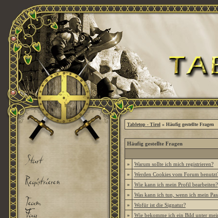
Tabletop - Tirol
» Häufig gestellte Fragen
Häufig gestellte Fragen
»
Warum sollte ich mich registrieren?
»
Werden Cookies vom Forum benutzt
»
Wie kann ich mein Profil bearbeiten?
»
Was kann ich tun, wenn ich mein Pas
»
Wofür ist die Signatur?
»
Wie bekomme ich ein Bild unter me