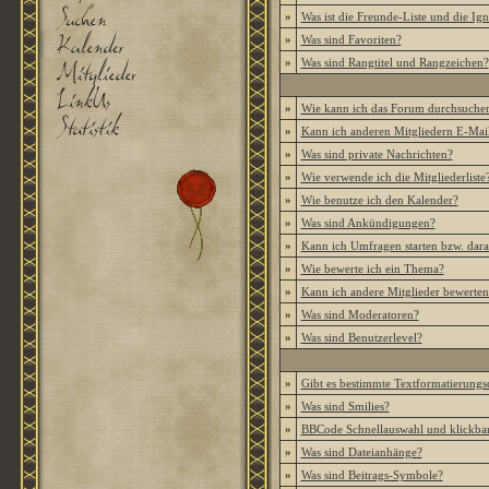
»
Was ist die Freunde-Liste und die Igno
»
Was sind Favoriten?
»
Was sind Rangtitel und Rangzeichen?
»
Wie kann ich das Forum durchsuche
»
Kann ich anderen Mitgliedern E-Mail
»
Was sind private Nachrichten?
»
Wie verwende ich die Mitgliederliste
»
Wie benutze ich den Kalender?
»
Was sind Ankündigungen?
»
Kann ich Umfragen starten bzw. dar
»
Wie bewerte ich ein Thema?
»
Kann ich andere Mitglieder bewerten
»
Was sind Moderatoren?
»
Was sind Benutzerlevel?
»
Gibt es bestimmte Textformatierungs
»
Was sind Smilies?
»
BBCode Schnellauswahl und klickbar
»
Was sind Dateianhänge?
»
Was sind Beitrags-Symbole?