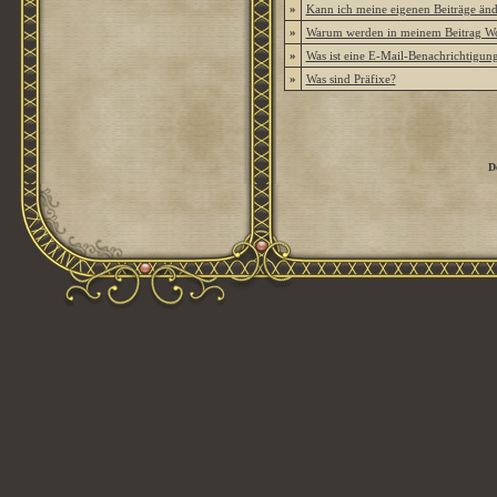
»
Kann ich meine eigenen Beiträge än
»
Warum werden in meinem Beitrag Wor
»
Was ist eine E-Mail-Benachrichtigun
»
Was sind Präfixe?
D