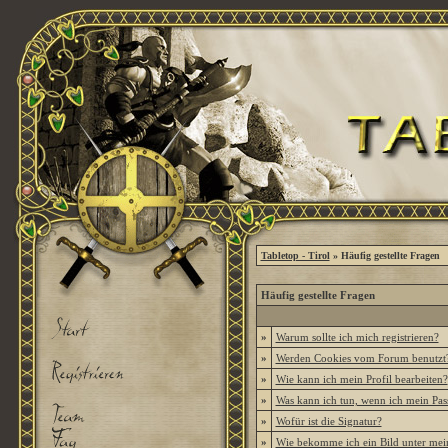
Tabletop - Tirol
» Häufig gestellte Fragen
Häufig gestellte Fragen
»
Warum sollte ich mich registrieren?
»
Werden Cookies vom Forum benutzt
»
Wie kann ich mein Profil bearbeiten?
»
Was kann ich tun, wenn ich mein Pas
»
Wofür ist die Signatur?
»
Wie bekomme ich ein Bild unter me