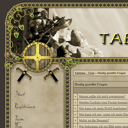
Tabletop - Tirol
» Häufig gestellte Fragen
Häufig gestellte Fragen
»
Warum sollte ich mich registrieren?
»
Werden Cookies vom Forum benutzt
»
Wie kann ich mein Profil bearbeiten?
»
Was kann ich tun, wenn ich mein Pas
»
Wofür ist die Signatur?
»
Wie bekomme ich ein Bild unter me