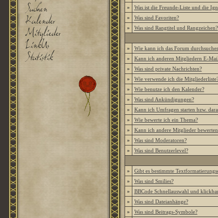
»
Was ist die Freunde-Liste und die Igno
»
Was sind Favoriten?
»
Was sind Rangtitel und Rangzeichen?
»
Wie kann ich das Forum durchsuche
»
Kann ich anderen Mitgliedern E-Mail
»
Was sind private Nachrichten?
»
Wie verwende ich die Mitgliederliste
»
Wie benutze ich den Kalender?
»
Was sind Ankündigungen?
»
Kann ich Umfragen starten bzw. dar
»
Wie bewerte ich ein Thema?
»
Kann ich andere Mitglieder bewerten
»
Was sind Moderatoren?
»
Was sind Benutzerlevel?
»
Gibt es bestimmte Textformatierungs
»
Was sind Smilies?
»
BBCode Schnellauswahl und klickbar
»
Was sind Dateianhänge?
»
Was sind Beitrags-Symbole?