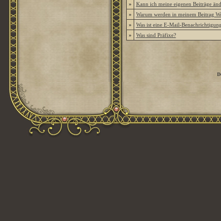
»
Kann ich meine eigenen Beiträge än
»
Warum werden in meinem Beitrag Wor
»
Was ist eine E-Mail-Benachrichtigun
»
Was sind Präfixe?
D