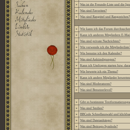
»
Was ist die Freunde-Liste und die Igno
»
Was sind Favoriten?
»
Was sind Rangtitel und Rangzeichen?
»
Wie kann ich das Forum durchsuche
»
Kann ich anderen Mitgliedern E-Mail
»
Was sind private Nachrichten?
»
Wie verwende ich die Mitgliederliste
»
Wie benutze ich den Kalender?
»
Was sind Ankündigungen?
»
Kann ich Umfragen starten bzw. dar
»
Wie bewerte ich ein Thema?
»
Kann ich andere Mitglieder bewerten
»
Was sind Moderatoren?
»
Was sind Benutzerlevel?
»
Gibt es bestimmte Textformatierungs
»
Was sind Smilies?
»
BBCode Schnellauswahl und klickbar
»
Was sind Dateianhänge?
»
Was sind Beitrags-Symbole?