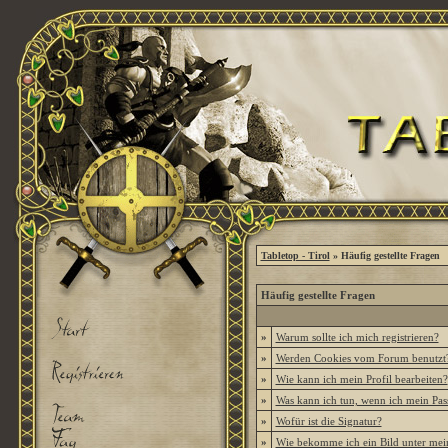
Tabletop - Tirol
» Häufig gestellte Fragen
Häufig gestellte Fragen
»
Warum sollte ich mich registrieren?
»
Werden Cookies vom Forum benutzt
»
Wie kann ich mein Profil bearbeiten?
»
Was kann ich tun, wenn ich mein Pas
»
Wofür ist die Signatur?
»
Wie bekomme ich ein Bild unter me