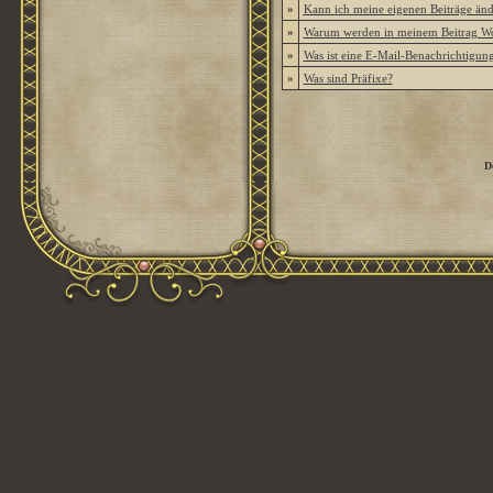
»
Kann ich meine eigenen Beiträge än
»
Warum werden in meinem Beitrag Wor
»
Was ist eine E-Mail-Benachrichtigun
»
Was sind Präfixe?
D