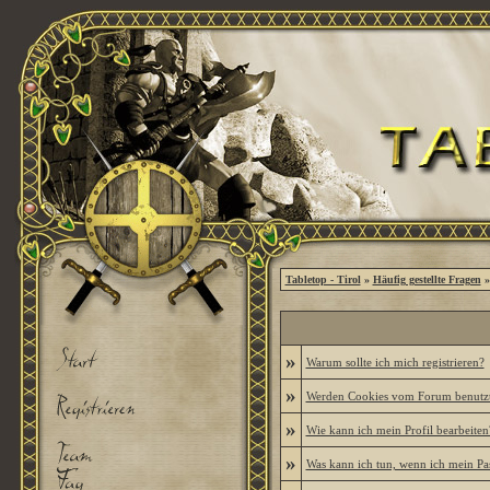
Tabletop - Tirol
»
Häufig gestellte Fragen
»
»
Warum sollte ich mich registrieren?
»
Werden Cookies vom Forum benutz
»
Wie kann ich mein Profil bearbeiten
»
Was kann ich tun, wenn ich mein Pa