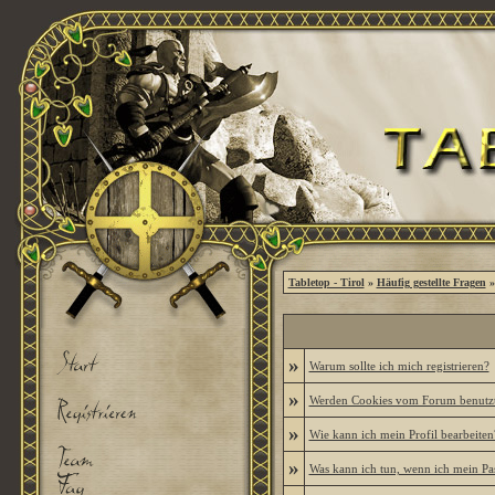
Tabletop - Tirol
»
Häufig gestellte Fragen
»
»
Warum sollte ich mich registrieren?
»
Werden Cookies vom Forum benutz
»
Wie kann ich mein Profil bearbeiten
»
Was kann ich tun, wenn ich mein Pa