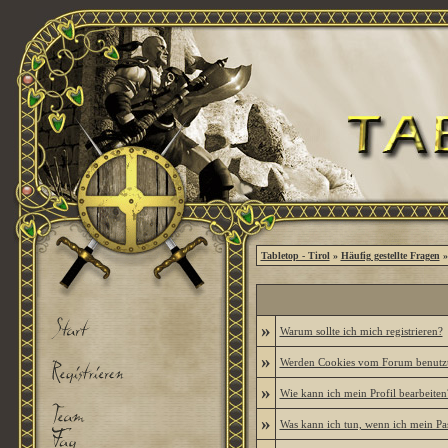
Tabletop - Tirol
»
Häufig gestellte Fragen
»
»
Warum sollte ich mich registrieren?
»
Werden Cookies vom Forum benutz
»
Wie kann ich mein Profil bearbeiten
»
Was kann ich tun, wenn ich mein Pa