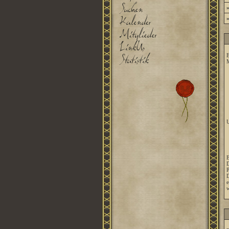
E
M
U
E
D
P
D
e
w