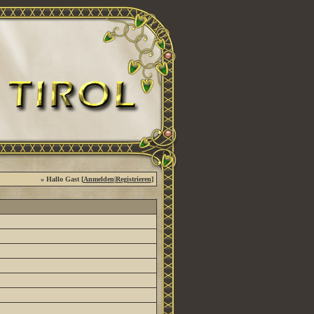
» Hallo Gast [
Anmelden
|
Registrieren
]