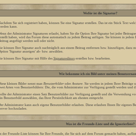
Wofür ist die Signatur?
achdem Sie sich registriert haben, können Sie eine Signatur erstellen. Das ist ein Stück Text we
erden kann.
enn der Administrator Signaturen erlaubt, haben Sie die Option Ihre Signatur bei jeder Beitrags
rstellt haben, wird das Forum diese automatisch zu jedem Beitrag anfügen. Sie können in jedem 
eitrag angefügt werden soll oder nicht.
ie können Ihre Signatur auch nachträglich aus einem Beitrag entfernen bzw. hinzufügen, dazu m
ption 'Signatur anzeigen' ab- bzw. anwählen.
ie können Ihre Signatur mit Hilfe des
Signatureditors
erstellen bzw. bearbeiten.
Wie bekomme ich ein Bild unter meinen Benutzerna
iese kleinen Bilder nennt man
Benutzerbilder
oder
Avatare
. Sie werden in jedem Ihrer Beiträge 
wei Arten von Benutzerbildern: Die, die vom Administrator zur Verfügung gestellt werden und di
ollte der Administrator einen Satz Benutzerbilder zur Verfügung gestellt und die Verwendung v
in Benutzerbild auswählen, das Ihrer Persönlichkeit am ehesten entspricht.
er Administrator kann auch eigene Benutzerbilder erlauben. Diese erlauben Ihnen Ihr eigenes 
erver hochzuladen.
Was ist die Freunde-Liste und die Ignorierliste?
n der Freunde-Liste können Sie Ihre Freunde, die Sie sich auf dem Forum gemacht haben, aufli