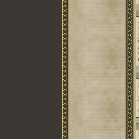
N
w
W
e
B
S
O
S
D
z
S
e
D
S
I