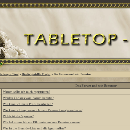
abletop - Tirol
»
Häufig gestellte Fragen
» Das Forum und sein Benutzer
Das Forum und sein Benutzer
»
Warum sollte ich mich registrieren?
»
Werden Cookies vom Forum benutzt?
»
Wie kann ich mein Profil bearbeiten?
»
Was kann ich tun, wenn ich mein Passwort vergessen habe?
»
Wofür ist die Signatur?
»
Wie bekomme ich ein Bild unter meinen Benutzernamen?
»
Was ist die Freunde-Liste und die Ignorierliste?