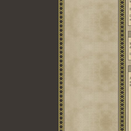
k
B
D
m
M
d
I
J
a
R