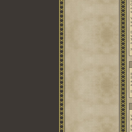
D
C
e
u
W
i
e
D
w
S
e
N
E
B
a
a
I
W
K
E
b