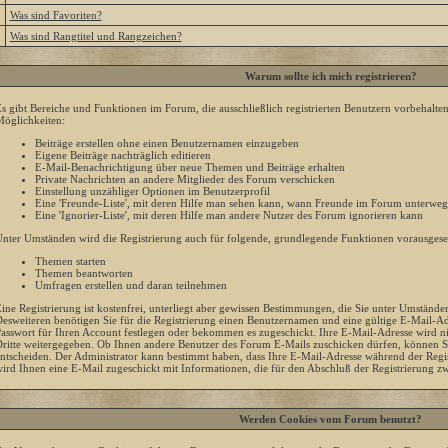
»
Was sind Favoriten?
»
Was sind Rangtitel und Rangzeichen?
Warum sollte ich mich registrieren?
s gibt Bereiche und Funktionen im Forum, die ausschließlich registrierten Benutzern vorbehalte
öglichkeiten:
Beiträge erstellen ohne einen Benutzernamen einzugeben
Eigene Beiträge nachträglich editieren
E-Mail-Benachrichtigung über neue Themen und Beiträge erhalten
Private Nachrichten an andere Mitglieder des Forum verschicken
Einstellung unzähliger Optionen im Benutzerprofil
Eine 'Freunde-Liste', mit deren Hilfe man sehen kann, wann Freunde im Forum unterweg
Eine 'Ignorier-Liste', mit deren Hilfe man andere Nutzer des Forum ignorieren kann
nter Umständen wird die Registrierung auch für folgende, grundlegende Funktionen vorausgeset
Themen starten
Themen beantworten
Umfragen erstellen und daran teilnehmen
ine Registrierung ist kostenfrei, unterliegt aber gewissen Bestimmungen, die Sie unter Umstände
esweiteren benötigen Sie für die Registrierung einen Benutzernamen und eine gültige E-Mail-Adr
asswort für Ihren Account festlegen oder bekommen es zugeschickt. Ihre E-Mail-Adresse wird n
ritte weitergegeben. Ob Ihnen andere Benutzer des Forum E-Mails zuschicken dürfen, können Sie
ntscheiden. Der Administrator kann bestimmt haben, dass Ihre E-Mail-Adresse während der Regis
ird Ihnen eine E-Mail zugeschickt mit Informationen, die für den Abschluß der Registrierung zw
Werden Cookies vom Forum benutzt?