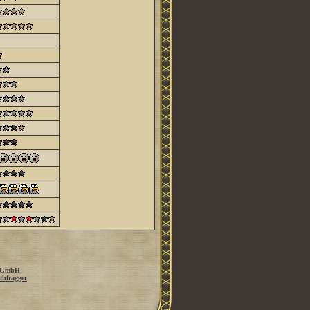
 GmbH
thfragger