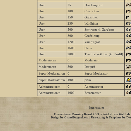
User
75
Drachenprinz
User
100
Chaosritter
User
150
Gralsritter
User
250
Waldhüter
User
500
Schwarzork-Gargboss
User
800
Gruftkönig
User
1200
Vampirgraf
User
1600
Slann
User
2000
Titel frei wählbar (im Profil)
Moderatoren
0
Moderator
Moderatoren
500
Der pr0
Super Moderatoren
0
Super Moderator
Super Moderatoren
4000
pr0n
Administratoren
0
Administrator
Administratoren
4000
Brazzmaster
Impressum
Forensoftware:
Burning Board 2.3.3
, entwickelt von
WoltLab
Design by GrandDragonLord | Umsetzung & Templates by
Dea