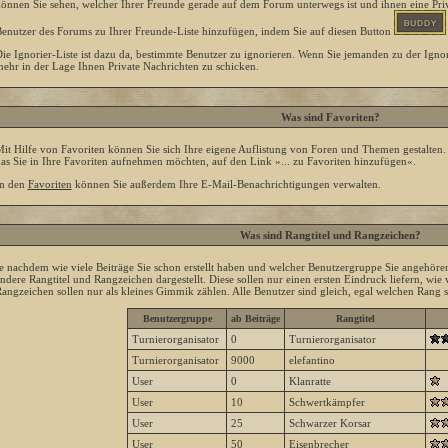
önnen Sie sehen, welcher Ihrer Freunde gerade auf dem Forum unterwegs ist und ihnen eine Priv
enutzer des Forums zu Ihrer Freunde-Liste hinzufügen, indem Sie auf diesen Button
ie Ignorier-Liste ist dazu da, bestimmte Benutzer zu ignorieren. Wenn Sie jemanden zu der Ignori
ehr in der Lage Ihnen Private Nachrichten zu schicken.
Was sind Favoriten?
it Hilfe von Favoriten können Sie sich Ihre eigene Auflistung von Foren und Themen gestalten
as Sie in Ihre Favoriten aufnehmen möchten, auf den Link »... zu Favoriten hinzufügen«.
n den
Favoriten
können Sie außerdem Ihre E-Mail-Benachrichtigungen verwalten.
Was sind Rangtitel und Rangzeichen?
e nachdem wie viele Beiträge Sie schon erstellt haben und welcher Benutzergruppe Sie angehö
ndere Rangtitel und Rangzeichen dargestellt. Diese sollen nur einen ersten Eindruck liefern, wie v
angzeichen sollen nur als kleines Gimmik zählen. Alle Benutzer sind gleich, egal welchen Rang s
Benutzergruppe
ab Beiträge
Rangtitel
Turnierorganisator
0
Turnierorganisator
Turnierorganisator
9000
elefantino
User
0
Klanratte
User
10
Schwertkämpfer
User
25
Schwarzer Korsar
User
50
Eisenbrecher