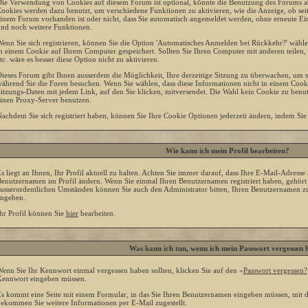
ie Verwendung von Cookies auf diesem Forum ist optional, könnte die Benutzung des Forums a
ookies werden dazu benutzt, um verschiedene Funktionen zu aktivieren, wie die Anzeige, ob seit
inem Forum vorhanden ist oder nicht, dass Sie automatisch angemeldet werden, ohne erneute 
nd noch weitere Funktionen.
enn Sie sich registrieren, können Sie die Option 'Automatisches Anmelden bei Rückkehr?' wäh
n einem Cookie auf Ihrem Computer gespeichert. Sollten Sie Ihren Computer mit anderen teilen, w
tc. wäre es besser diese Option nicht zu aktivieren.
ieses Forum gibt Ihnen ausserdem die Möglichkeit, Ihre derzeitige Sitzung zu überwachen, um si
ährend Sie die Foren besuchen. Wenn Sie wählen, dass diese Informationen nicht in einem Cooki
itzungs-Daten mit jedem Link, auf den Sie klicken, mitversendet. Die Wahl kein Cookie zu ben
inen Proxy-Server benutzen.
achdem Sie sich registriert haben, können Sie Ihre Cookie Optionen jederzeit ändern, indem Sie
Wie kann ich mein Profil bearbeiten?
s liegt an Ihnen, Ihr Profil aktuell zu halten. Achten Sie immer darauf, dass Ihre E-Mail-Adresse a
enutzernamen im Profil ändern. Wenn Sie einmal Ihren Benutzernamen registriert haben, gehört 
usserordentlichen Umständen können Sie auch den Administrator bitten, Ihren Benutzernamen zu
ngeben.
hr Profil können Sie
hier
bearbeiten.
Was kann ich tun, wenn ich mein Passwort vergessen 
enn Sie Ihr Kennwort einmal vergessen haben sollten, klicken Sie auf den »
Passwort vergessen?
ennwort eingeben müssen.
s kommt eine Seite mit einem Formular, in das Sie Ihren Benutzernamen eingeben müssen, mit d
ekommen Sie weitere Informationen per E-Mail zugestellt.