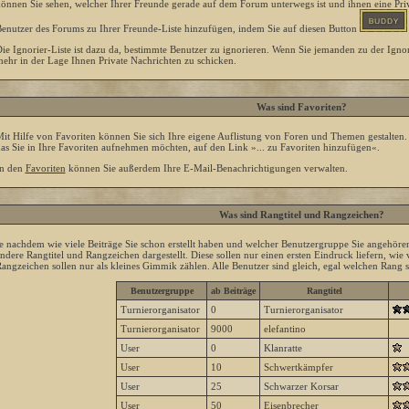
önnen Sie sehen, welcher Ihrer Freunde gerade auf dem Forum unterwegs ist und ihnen eine Priv
enutzer des Forums zu Ihrer Freunde-Liste hinzufügen, indem Sie auf diesen Button
ie Ignorier-Liste ist dazu da, bestimmte Benutzer zu ignorieren. Wenn Sie jemanden zu der Ignori
ehr in der Lage Ihnen Private Nachrichten zu schicken.
Was sind Favoriten?
it Hilfe von Favoriten können Sie sich Ihre eigene Auflistung von Foren und Themen gestalten
as Sie in Ihre Favoriten aufnehmen möchten, auf den Link »... zu Favoriten hinzufügen«.
n den
Favoriten
können Sie außerdem Ihre E-Mail-Benachrichtigungen verwalten.
Was sind Rangtitel und Rangzeichen?
e nachdem wie viele Beiträge Sie schon erstellt haben und welcher Benutzergruppe Sie angehö
ndere Rangtitel und Rangzeichen dargestellt. Diese sollen nur einen ersten Eindruck liefern, wie v
angzeichen sollen nur als kleines Gimmik zählen. Alle Benutzer sind gleich, egal welchen Rang s
Benutzergruppe
ab Beiträge
Rangtitel
Turnierorganisator
0
Turnierorganisator
Turnierorganisator
9000
elefantino
User
0
Klanratte
User
10
Schwertkämpfer
User
25
Schwarzer Korsar
User
50
Eisenbrecher