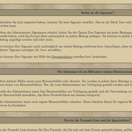
Wofür ist die Signatur?
achdem Sie sich registriert haben, können Sie eine Signatur erstellen. Das ist ein Stück Text we
erden kann.
enn der Administrator Signaturen erlaubt, haben Sie die Option Ihre Signatur bei jeder Beitrags
rstellt haben, wird das Forum diese automatisch zu jedem Beitrag anfügen. Sie können in jedem 
eitrag angefügt werden soll oder nicht.
ie können Ihre Signatur auch nachträglich aus einem Beitrag entfernen bzw. hinzufügen, dazu m
ption 'Signatur anzeigen' ab- bzw. anwählen.
ie können Ihre Signatur mit Hilfe des
Signatureditors
erstellen bzw. bearbeiten.
Wie bekomme ich ein Bild unter meinen Benutzerna
iese kleinen Bilder nennt man
Benutzerbilder
oder
Avatare
. Sie werden in jedem Ihrer Beiträge 
wei Arten von Benutzerbildern: Die, die vom Administrator zur Verfügung gestellt werden und di
ollte der Administrator einen Satz Benutzerbilder zur Verfügung gestellt und die Verwendung v
in Benutzerbild auswählen, das Ihrer Persönlichkeit am ehesten entspricht.
er Administrator kann auch eigene Benutzerbilder erlauben. Diese erlauben Ihnen Ihr eigenes 
erver hochzuladen.
Was ist die Freunde-Liste und die Ignorierliste?
n der Freunde-Liste können Sie Ihre Freunde, die Sie sich auf dem Forum gemacht haben, aufli