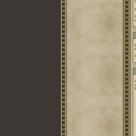
k
B
D
m
M
d
I
J
a
R