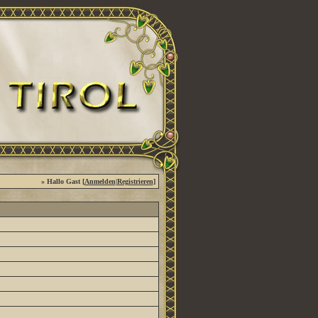
» Hallo Gast [
Anmelden
|
Registrieren
]