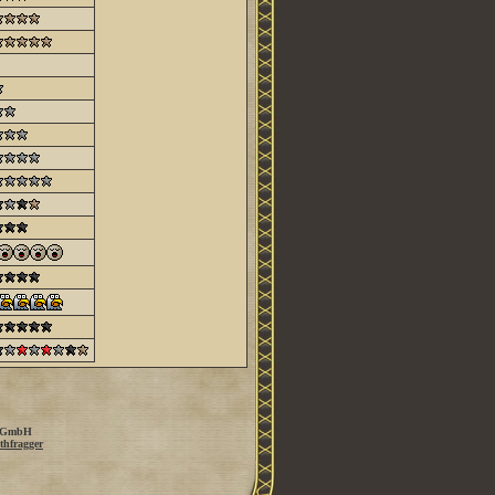
 GmbH
thfragger