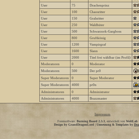
User
75
Drachenprinz
User
100
Chaosritter
User
150
Gralsritter
User
250
Waldhüter
User
500
Schwarzork-Gargboss
User
800
Gruftkönig
User
1200
Vampirgraf
User
1600
Slann
User
2000
Titel frei wählbar (im Profil)
Moderatoren
0
Moderator
Moderatoren
500
Der pr0
Super Moderatoren
0
Super Moderator
Super Moderatoren
4000
pr0n
Administratoren
0
Administrator
Administratoren
4000
Brazzmaster
Impressum
Forensoftware:
Burning Board 2.3.3
, entwickelt von
WoltLab
Design by GrandDragonLord | Umsetzung & Templates by
Dea