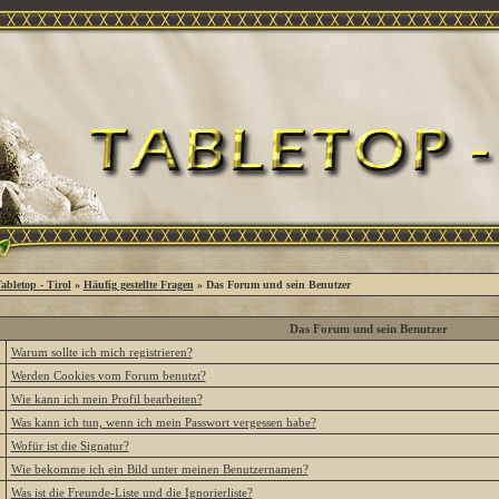
abletop - Tirol
»
Häufig gestellte Fragen
» Das Forum und sein Benutzer
Das Forum und sein Benutzer
»
Warum sollte ich mich registrieren?
»
Werden Cookies vom Forum benutzt?
»
Wie kann ich mein Profil bearbeiten?
»
Was kann ich tun, wenn ich mein Passwort vergessen habe?
»
Wofür ist die Signatur?
»
Wie bekomme ich ein Bild unter meinen Benutzernamen?
»
Was ist die Freunde-Liste und die Ignorierliste?