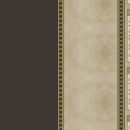
N
w
W
e
B
S
O
S
D
z
S
e
D
S
I