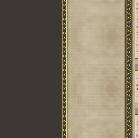
D
C
e
u
W
i
e
D
w
S
e
N
E
B
a
a
I
W
K
E
b