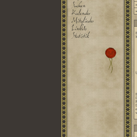
E
M
U
E
D
P
D
e
w