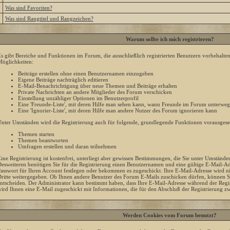
»
Was sind Favoriten?
»
Was sind Rangtitel und Rangzeichen?
Warum sollte ich mich registrieren?
s gibt Bereiche und Funktionen im Forum, die ausschließlich registrierten Benutzern vorbehalte
öglichkeiten:
Beiträge erstellen ohne einen Benutzernamen einzugeben
Eigene Beiträge nachträglich editieren
E-Mail-Benachrichtigung über neue Themen und Beiträge erhalten
Private Nachrichten an andere Mitglieder des Forum verschicken
Einstellung unzähliger Optionen im Benutzerprofil
Eine 'Freunde-Liste', mit deren Hilfe man sehen kann, wann Freunde im Forum unterweg
Eine 'Ignorier-Liste', mit deren Hilfe man andere Nutzer des Forum ignorieren kann
nter Umständen wird die Registrierung auch für folgende, grundlegende Funktionen vorausgeset
Themen starten
Themen beantworten
Umfragen erstellen und daran teilnehmen
ine Registrierung ist kostenfrei, unterliegt aber gewissen Bestimmungen, die Sie unter Umstände
esweiteren benötigen Sie für die Registrierung einen Benutzernamen und eine gültige E-Mail-Adr
asswort für Ihren Account festlegen oder bekommen es zugeschickt. Ihre E-Mail-Adresse wird n
ritte weitergegeben. Ob Ihnen andere Benutzer des Forum E-Mails zuschicken dürfen, können Sie
ntscheiden. Der Administrator kann bestimmt haben, dass Ihre E-Mail-Adresse während der Regis
ird Ihnen eine E-Mail zugeschickt mit Informationen, die für den Abschluß der Registrierung zw
Werden Cookies vom Forum benutzt?