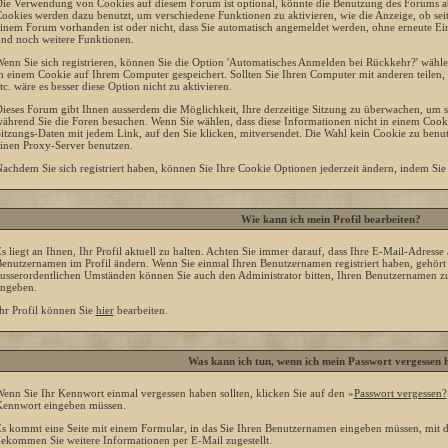
ie Verwendung von Cookies auf diesem Forum ist optional, könnte die Benutzung des Forums a
ookies werden dazu benutzt, um verschiedene Funktionen zu aktivieren, wie die Anzeige, ob seit
inem Forum vorhanden ist oder nicht, dass Sie automatisch angemeldet werden, ohne erneute 
nd noch weitere Funktionen.
enn Sie sich registrieren, können Sie die Option 'Automatisches Anmelden bei Rückkehr?' wäh
n einem Cookie auf Ihrem Computer gespeichert. Sollten Sie Ihren Computer mit anderen teilen, w
tc. wäre es besser diese Option nicht zu aktivieren.
ieses Forum gibt Ihnen ausserdem die Möglichkeit, Ihre derzeitige Sitzung zu überwachen, um si
ährend Sie die Foren besuchen. Wenn Sie wählen, dass diese Informationen nicht in einem Cooki
itzungs-Daten mit jedem Link, auf den Sie klicken, mitversendet. Die Wahl kein Cookie zu ben
inen Proxy-Server benutzen.
achdem Sie sich registriert haben, können Sie Ihre Cookie Optionen jederzeit ändern, indem Sie
Wie kann ich mein Profil bearbeiten?
s liegt an Ihnen, Ihr Profil aktuell zu halten. Achten Sie immer darauf, dass Ihre E-Mail-Adresse a
enutzernamen im Profil ändern. Wenn Sie einmal Ihren Benutzernamen registriert haben, gehört 
usserordentlichen Umständen können Sie auch den Administrator bitten, Ihren Benutzernamen zu
ngeben.
hr Profil können Sie
hier
bearbeiten.
Was kann ich tun, wenn ich mein Passwort vergessen 
enn Sie Ihr Kennwort einmal vergessen haben sollten, klicken Sie auf den »
Passwort vergessen?
ennwort eingeben müssen.
s kommt eine Seite mit einem Formular, in das Sie Ihren Benutzernamen eingeben müssen, mit d
ekommen Sie weitere Informationen per E-Mail zugestellt.