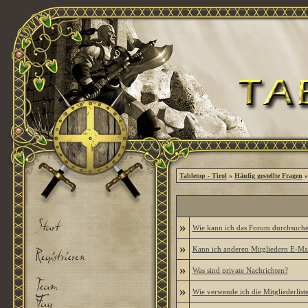
Tabletop - Tirol
»
Häufig gestellte Fragen
»
»
Wie kann ich das Forum durchsuch
»
Kann ich anderen Mitgliedern E-Mai
»
Was sind private Nachrichten?
»
Wie verwende ich die Mitgliederlist