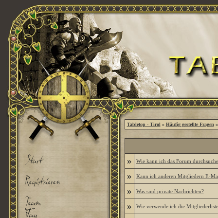
Tabletop - Tirol
»
Häufig gestellte Fragen
»
»
Wie kann ich das Forum durchsuch
»
Kann ich anderen Mitgliedern E-Mai
»
Was sind private Nachrichten?
»
Wie verwende ich die Mitgliederlist