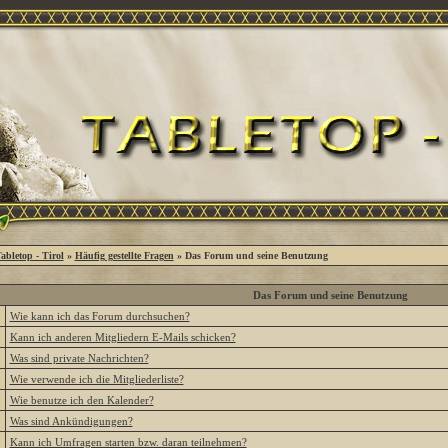
abletop - Tirol
»
Häufig gestellte Fragen
» Das Forum und seine Benutzung
Das Forum und seine Benutzung
»
Wie kann ich das Forum durchsuchen?
»
Kann ich anderen Mitgliedern E-Mails schicken?
»
Was sind private Nachrichten?
»
Wie verwende ich die Mitgliederliste?
»
Wie benutze ich den Kalender?
»
Was sind Ankündigungen?
»
Kann ich Umfragen starten bzw. daran teilnehmen?