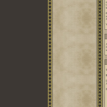
e
O
k
G
a
J
W
A
H
i
S
E
D
A
E