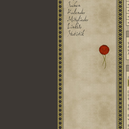
S
d
k
A
J
D
I
S
S
B
E
w
R