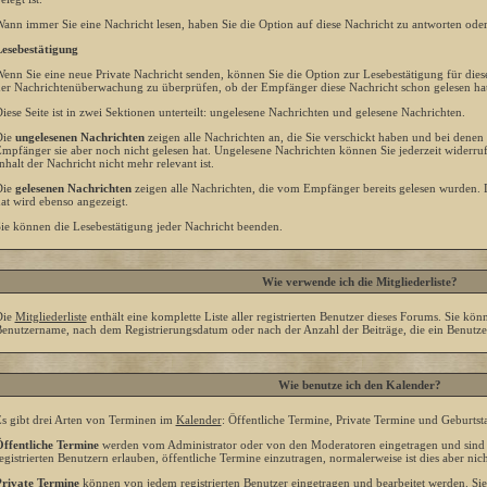
ann immer Sie eine Nachricht lesen, haben Sie die Option auf diese Nachricht zu antworten oder 
esebestätigung
enn Sie eine neue Private Nachricht senden, können Sie die Option zur Lesebestätigung für diese
er Nachrichtenüberwachung zu überprüfen, ob der Empfänger diese Nachricht schon gelesen hat,
iese Seite ist in zwei Sektionen unterteilt: ungelesene Nachrichten und gelesene Nachrichten.
Die
ungelesenen Nachrichten
zeigen alle Nachrichten an, die Sie verschickt haben und bei denen 
mpfänger sie aber noch nicht gelesen hat. Ungelesene Nachrichten können Sie jederzeit widerruf
nhalt der Nachricht nicht mehr relevant ist.
Die
gelesenen Nachrichten
zeigen alle Nachrichten, die vom Empfänger bereits gelesen wurden. D
at wird ebenso angezeigt.
ie können die Lesebestätigung jeder Nachricht beenden.
Wie verwende ich die Mitgliederliste?
Die
Mitgliederliste
enthält eine komplette Liste aller registrierten Benutzer dieses Forums. Sie kön
enutzername, nach dem Registrierungsdatum oder nach der Anzahl der Beiträge, die ein Benutzer er
Wie benutze ich den Kalender?
s gibt drei Arten von Terminen im
Kalender
: Öffentliche Termine, Private Termine und Geburtst
ffentliche Termine
werden vom Administrator oder von den Moderatoren eingetragen und sind d
egistrierten Benutzern erlauben, öffentliche Termine einzutragen, normalerweise ist dies aber nich
rivate Termine
können von jedem registrierten Benutzer eingetragen und bearbeitet werden. Sie