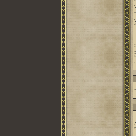
W
L
W
d
D
E
I
h
S
B
E
Ö
r
P