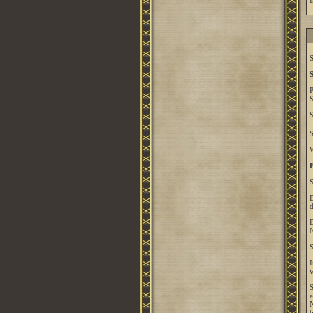
I
S
S
P
S
S
S
W
P
S
D
d
D
N
S
I
w
S
e
N
b