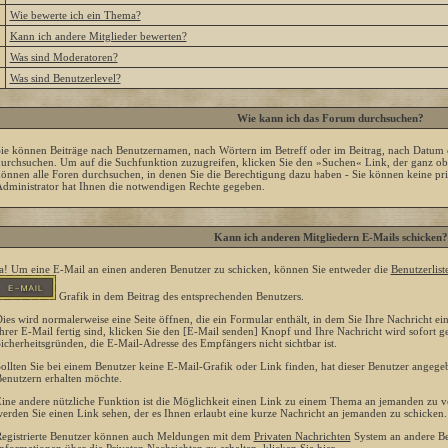
»
Wie bewerte ich ein Thema?
»
Kann ich andere Mitglieder bewerten?
»
Was sind Moderatoren?
»
Was sind Benutzerlevel?
Wie kann ich das Forum durchsuchen?
ie können Beiträge nach Benutzernamen, nach Wörtern im Betreff oder im Beitrag, nach Datum
urchsuchen. Um auf die Suchfunktion zuzugreifen, klicken Sie den »Suchen« Link, der ganz oben
önnen alle Foren durchsuchen, in denen Sie die Berechtigung dazu haben - Sie können keine pri
dministrator hat Ihnen die notwendigen Rechte gegeben.
Kann ich anderen Mitgliedern E-Mails schicken?
a! Um eine E-Mail an einen anderen Benutzer zu schicken, können Sie entweder die
Benutzerlist
Grafik in dem Beitrag des entsprechenden Benutzers.
ies wird normalerweise eine Seite öffnen, die ein Formular enthält, in dem Sie Ihre Nachricht 
hrer E-Mail fertig sind, klicken Sie den [E-Mail senden] Knopf und Ihre Nachricht wird sofort ge
icherheitsgründen, die E-Mail-Adresse des Empfängers nicht sichtbar ist.
ollten Sie bei einem Benutzer keine E-Mail-Grafik oder Link finden, hat dieser Benutzer angege
enutzern erhalten möchte.
ine andere nützliche Funktion ist die Möglichkeit einen Link zu einem Thema an jemanden zu 
erden Sie einen Link sehen, der es Ihnen erlaubt eine kurze Nachricht an jemanden zu schicken.
egistrierte Benutzer können auch Meldungen mit dem
Privaten Nachrichten
System an andere Be