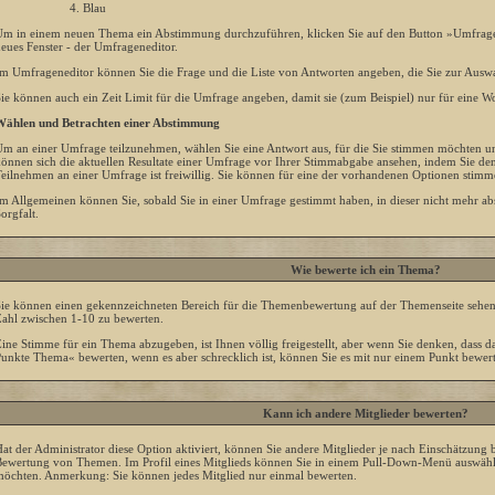
Blau
m in einem neuen Thema ein Abstimmung durchzuführen, klicken Sie auf den Button »Umfragen 
eues Fenster - der Umfrageneditor.
m Umfrageneditor können Sie die Frage und die Liste von Antworten angeben, die Sie zur Auswa
ie können auch ein Zeit Limit für die Umfrage angeben, damit sie (zum Beispiel) nur für eine Wo
ählen und Betrachten einer Abstimmung
m an einer Umfrage teilzunehmen, wählen Sie eine Antwort aus, für die Sie stimmen möchten u
önnen sich die aktuellen Resultate einer Umfrage vor Ihrer Stimmabgabe ansehen, indem Sie den
eilnehmen an einer Umfrage ist freiwillig. Sie können für eine der vorhandenen Optionen stim
m Allgemeinen können Sie, sobald Sie in einer Umfrage gestimmt haben, in dieser nicht mehr ab
orgfalt.
Wie bewerte ich ein Thema?
ie können einen gekennzeichneten Bereich für die Themenbewertung auf der Themenseite sehen,
ahl zwischen 1-10 zu bewerten.
ine Stimme für ein Thema abzugeben, ist Ihnen völlig freigestellt, aber wenn Sie denken, dass da
unkte Thema« bewerten, wenn es aber schrecklich ist, können Sie es mit nur einem Punkt bewer
Kann ich andere Mitglieder bewerten?
at der Administrator diese Option aktiviert, können Sie andere Mitglieder je nach Einschätzung 
ewertung von Themen. Im Profil eines Mitglieds können Sie in einem Pull-Down-Menü auswähle
öchten. Anmerkung: Sie können jedes Mitglied nur einmal bewerten.