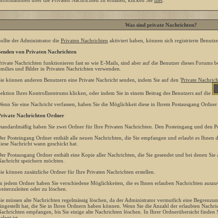
nformationen über die Privaten Nachrichten zu erhalten, klicken Sie
hier
.
Was sind private Nachrichten?
ollte der Administrator die
Privaten Nachrichten
aktiviert haben, können sich registrierte Benutz
enden von Privaten Nachrichten
rivate Nachrichten funktionieren fast so wie E-Mails, sind aber auf die Benutzer dieses Forums
milies und Bilder in Privaten Nachrichten verwenden.
ie können anderen Benutzern eine Private Nachricht senden, indem Sie auf den '
Private Nachric
ektion Ihres Kontrollzentrums klicken, oder indem Sie in einem Beitrag des Benutzers auf die
enn Sie eine Nachricht verfassen, haben Sie die Möglichkeit diese in Ihrem Postausgang Ordner 
rivate Nachrichten Ordner
tandardmäßig haben Sie zwei Ordner für Ihre Privaten Nachrichten. Den Posteingang und den P
er Posteingang Ordner enthält alle neuen Nachrichten, die Sie empfangen und erlaubt es Ihnen d
iese Nachricht wann geschickt hat.
er Postausgang Ordner enthält eine Kopie aller Nachrichten, die Sie gesendet und bei denen Sie
achricht speichern möchten.
ie können zusätzliche Ordner für Ihre Privaten Nachrichten erstellen.
n jedem Ordner haben Sie verschiedene Möglichkeiten, die es Ihnen erlauben Nachrichten auszu
eiterzuleiten oder zu löschen.
ie müssen alte Nachrichten regelmässig löschen, da der Administrator vermutlich eine Begrenzun
ingestellt hat, die Sie in Ihren Ordnern haben können. Wenn Sie die Anzahl der erlaubten Nachr
achrichten empfangen, bis Sie einige alte Nachrichten löschen. In Ihrer Ordnerübersicht finden S
elegt ist.