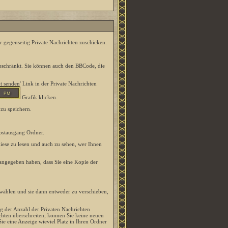
er gegenseitig Private Nachrichten zuschicken.
 beschränkt. Sie können auch den BBCode, die
ht senden
' Link in der Private Nachrichten
Grafik klicken.
zu speichern.
ostausgang Ordner.
iese zu lesen und auch zu sehen, wer Ihnen
 angegeben haben, dass Sie eine Kopie der
wählen und sie dann entweder zu verschieben,
g der Anzahl der Privaten Nachrichten
ichten überschreiten, können Sie keine neuen
ie eine Anzeige wieviel Platz in Ihren Ordner