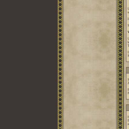
U
n
I
S
W
U
k
T
I
S
S
Z
E
P
H
B
m