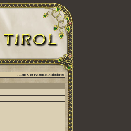
» Hallo Gast [
Anmelden
|
Registrieren
]