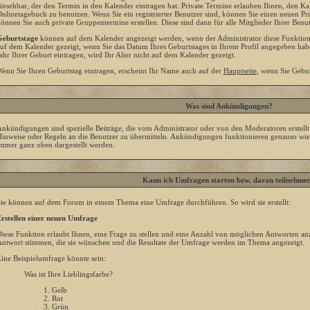
insehbar, der den Termin in den Kalender eintragen hat. Private Termine erlauben Ihnen, den Kal
nlinetagebuch zu benutzen. Wenn Sie ein registrierter Benutzer sind, können Sie einen neuen P
önnen Sie auch private Gruppentermine erstellen. Diese sind dann für alle Mitglieder Ihrer Benut
eburtstage
können auf dem Kalender angezeigt werden, wenn der Administrator diese Funktion a
uf dem Kalender gezeigt, wenn Sie das Datum Ihres Geburtstages in Ihrem Profil angegeben hab
ahr Ihrer Geburt eintragen, wird Ihr Alter nicht auf dem Kalender gezeigt.
enn Sie Ihren Geburtstag eintragen, erscheint Ihr Name auch auf der
Hauptseite
, wenn Sie Gebur
Was sind Ankündigungen?
nkündigungen sind spezielle Beiträge, die vom Administrator oder von den Moderatoren erstellt
inweise oder Regeln an die Benutzer zu übermitteln. Ankündigungen funktionieren genauso wie
mmer ganz oben dargestellt werden.
Kann ich Umfragen starten bzw. daran teilnehme
ie können auf dem Forum in einem Thema eine Umfrage durchführen. So wird sie erstellt:
rstellen einer neuen Umfrage
iese Funktion erlaubt Ihnen, eine Frage zu stellen und eine Anzahl von möglichen Antworten a
ntwort stimmen, die sie wünschen und die Resultate der Umfrage werden im Thema angezeigt.
ine Beispielumfrage könnte sein:
Was ist Ihre Lieblingsfarbe?
Gelb
Rot
Grün