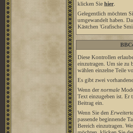
klicken Sie
hier
.
Gelegentlich möchten Sie
umgewandelt haben. Dazu
Kästchen 'Grafische Smil
BBCo
Diese Kontrollen erlaub
einzutragen. Um sie zu 
wählen einzelne Teile v
Es gibt zwei vorhanden
Wenn der
normale
Modus
Text einzugeben ist. Er
Beitrag ein.
Wenn Sie den
Erweitert
passende beginnende Tag
Bereich einzutragen. We
möchten, klicken Sie d