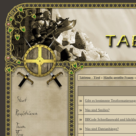
Tabletop - Tirol
»
Häufig gestellte Fragen
»
»
Gibt es bestimmte Textformatierung
»
Was sind Smilies?
»
BBCode Schnellauswahl und klickba
»
Was sind Dateianhänge?