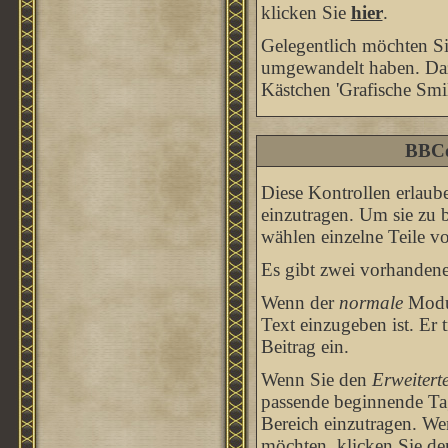
klicken Sie
hier
.
Gelegentlich möchten Sie
umgewandelt haben. Dazu
Kästchen 'Grafische Smil
BBCo
Diese Kontrollen erlaub
einzutragen. Um sie zu 
wählen einzelne Teile v
Es gibt zwei vorhanden
Wenn der
normale
Modus
Text einzugeben ist. Er
Beitrag ein.
Wenn Sie den
Erweitert
passende beginnende Tag
Bereich einzutragen. We
möchten, klicken Sie d