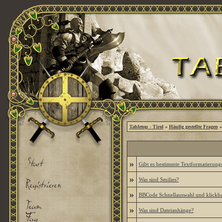
Tabletop - Tirol
»
Häufig gestellte Fragen
»
»
Gibt es bestimmte Textformatierung
»
Was sind Smilies?
»
BBCode Schnellauswahl und klickba
»
Was sind Dateianhänge?