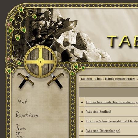
Tabletop - Tirol
»
Häufig gestellte Fragen
»
»
Gibt es bestimmte Textformatierung
»
Was sind Smilies?
»
BBCode Schnellauswahl und klickba
»
Was sind Dateianhänge?