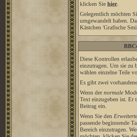
klicken Sie
hier
.
Gelegentlich möchten Sie
umgewandelt haben. Dazu
Kästchen 'Grafische Smil
BBCo
Diese Kontrollen erlaub
einzutragen. Um sie zu 
wählen einzelne Teile v
Es gibt zwei vorhanden
Wenn der
normale
Modus
Text einzugeben ist. Er
Beitrag ein.
Wenn Sie den
Erweitert
passende beginnende Tag
Bereich einzutragen. We
möchten, klicken Sie d