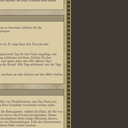
Dazu müssen Sie beim Erstellen eines neuen
ie zu benutzen, klicken Sie die
utragen.
 ist. Er trägt dann den Text mit den
beginnende Tag für den Code eingefügt, um
ag schliessen möchten, klicken Sie den
n und später dann den
Alle offenen Tags
 der Knopf 'Alle Tags schliessen' nur die Tags
en möchten an oder klicken auf den
Mehr Smilies
ild, ein Textdokument, eine Zip Datei usw.
 Ihrer Festplatte verwendet werden sollte.
er Beitragsseite, wählen die Datei, die Sie von
den Server des Forums hochgeladen. Dieser
chzuladenen Datei einige Minunten dauern.
n von Dateianhängen. Falls der Administrator
adene Datei wieder löschen.