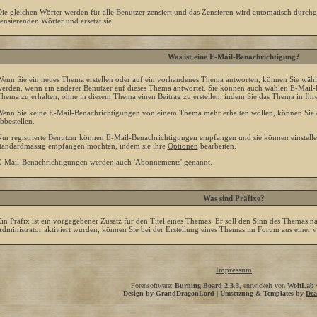
ie gleichen Wörter werden für alle Benutzer zensiert und das Zensieren wird automatisch durchg
ensierenden Wörter und ersetzt sie.
Was ist eine E-Mail-Benachrichtigung?
enn Sie ein neues Thema erstellen oder auf ein vorhandenes Thema antworten, können Sie wähle
erden, wenn ein anderer Benutzer auf dieses Thema antwortet. Sie können auch wählen E-Mail-
hema zu erhalten, ohne in diesem Thema einen Beitrag zu erstellen, indem Sie das Thema in Ihr
enn Sie keine E-Mail-Benachrichtigungen von einem Thema mehr erhalten wollen, können Sie d
bbestellen.
ur registrierte Benutzer können E-Mail-Benachrichtigungen empfangen und sie können einstelle
tandardmässig empfangen möchten, indem sie ihre
Optionen
bearbeiten.
-Mail-Benachrichtigungen werden auch 'Abonnements' genannt.
Was sind Präfixe?
in Präfix ist ein vorgegebener Zusatz für den Titel eines Themas. Er soll den Sinn des Themas n
dministrator aktiviert wurden, können Sie bei der Erstellung eines Themas im Forum aus einer 
Impressum
Forensoftware:
Burning Board 2.3.3
, entwickelt von
WoltLab
Design by GrandDragonLord | Umsetzung & Templates by
Dea