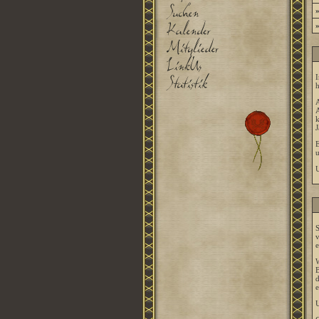
I
h
A
A
k
J
E
U
S
v
e
W
B
d
e
U