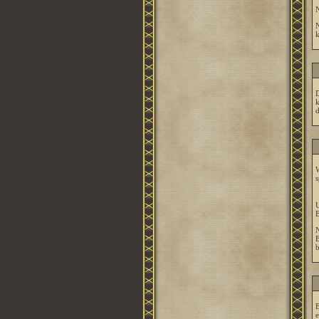
N
N
k
D
k
d
W
s
U
B
N
B
b
B
e