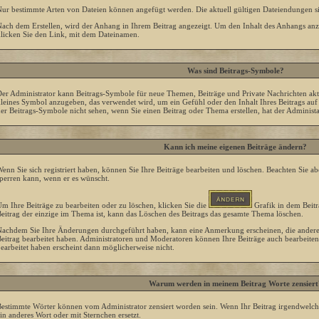
ur bestimmte Arten von Dateien können angefügt werden. Die aktuell gültigen Dateiendungen si
ach dem Erstellen, wird der Anhang in Ihrem Beitrag angezeigt. Um den Inhalt des Anhangs anzu
licken Sie den Link, mit dem Dateinamen.
Was sind Beitrags-Symbole?
er Administrator kann Beitrags-Symbole für neue Themen, Beiträge und Private Nachrichten akt
leines Symbol anzugeben, das verwendet wird, um ein Gefühl oder den Inhalt Ihres Beitrags auf e
er Beitrags-Symbole nicht sehen, wenn Sie einen Beitrag oder Thema erstellen, hat der Administat
Kann ich meine eigenen Beiträge ändern?
enn Sie sich registriert haben, können Sie Ihre Beiträge bearbeiten und löschen. Beachten Sie ab
perren kann, wenn er es wünscht.
m Ihre Beiträge zu bearbeiten oder zu löschen, klicken Sie die
Grafik in dem Beitr
eitrag der einzige im Thema ist, kann das Löschen des Beitrags das gesamte Thema löschen.
achdem Sie Ihre Änderungen durchgeführt haben, kann eine Anmerkung erscheinen, die andere B
eitrag bearbeitet haben. Administratoren und Moderatoren können Ihre Beiträge auch bearbeiten,
earbeitet haben erscheint dann möglicherweise nicht.
Warum werden in meinem Beitrag Worte zensiert
estimmte Wörter können vom Administrator zensiert worden sein. Wenn Ihr Beitrag irgendwelche
in anderes Wort oder mit Sternchen ersetzt.