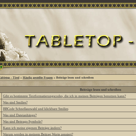
abletop - Tirol
»
Häufig gestellte Fragen
» Beiträge lesen und schreiben
Beiträge lesen und schreiben
»
Gibt es bestimmte Textformatierungscodes, die ich in meinen Beiträgen benutzen kann?
»
Was sind Smilies?
»
BBCode Schnellauswahl und klickbare Smilies
»
Was sind Dateianhänge?
»
Was sind Beitrags-Symbole?
»
Kann ich meine eigenen Beiträge ändern?
»
Warum werden in meinem Beitrag Worte zensiert?