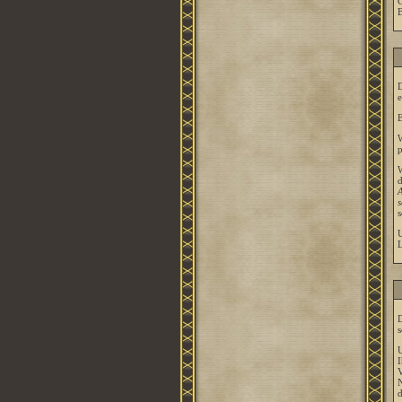
G
B
D
e
E
p
W
d
A
s
s
U
L
D
s
U
I
V
N
d