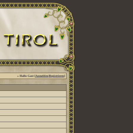
» Hallo Gast [
Anmelden
|
Registrieren
]