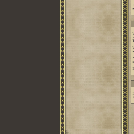
D
z
W
w
T
W
a
N
s
E
E
A