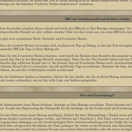
elegentlich möchten Sie sicher den Text in Ihrem Beitrag nicht in Smilies umgewandelt haben. 
eitrags nur das Kästchen 'Grafische Smilies deaktivieren?' markieren.
BBCode Schnellauswahl und klickbare Smilies
iese Kontrollen erlauben Ihnen schnell und leicht den BBCode in Ihre Beiträge einzutragen. Um s
ntsprechenden Knöpfe an oder wählen einzelne Teile von den Listen aus, um einen BBCode einz
s gibt zwei vorhandene Modi:
Normaler
und
Erweiterter Modus
.
Wenn der
normale
Modus verwendet wird, erscheint ein Pop-up Dialog, in den der Text einzugeben
assenden BBCode Tags in Ihren Beitrag ein.
enn Sie den
Erweiterten
Modus einsetzen, wird durch das Klicken eines Knopfes das passende 
anach den Text in den Beitrags Bereich einzutragen. Wenn Sie den Text beendet haben und das T
ktuelles Tag schliessen
Knopf (alt+c). Sie können Tags im Erweiterten Modus auch verschachtel
chliessen
Knopf (alt+x) verwenden, um alle geöffneten Tags zu schliessen. Beachten Sie bitte, dass
chliesst, die mit den Codeknöpfen erstellt worden sind.
m die klickbaren Smilies zu benutzen, klicken Sie den Smilie, den Sie in Ihrem Beitrag einsetz
ink (wenn vorhanden), um auf die volle Liste von Smilies zuzugreifen.
Was sind Dateianhänge?
er Administrator kann Ihnen erlauben, Anhänge an Ihre Beiträge anzufügen. Diese könnten ein B
ein. Es gibt eine Begrenzung der Dateigröße für die Anhänge, da das Forum nicht als Erweiterung
m eine Datei einem neuen Beitrag anzufügen, klicken Sie den [ Dateianhänge ] Knopf unten auf d
hrem lokalen Laufwerk anfügen wollen, und klicken auf [ Speichern ]. Ihre Datei wird nun auf 
organg kann abhängig von der Geschwindigkeit Ihrer Internetverbindung und der Größe der ho
ach dem erfolgreichen Hochladen der Datei gelangen Sie wieder in das Formular zum Hinzufüge
es Forums dies erlaubt hat, können Sie nun eine weitere Datei hochladen oder die zuvor hochgel