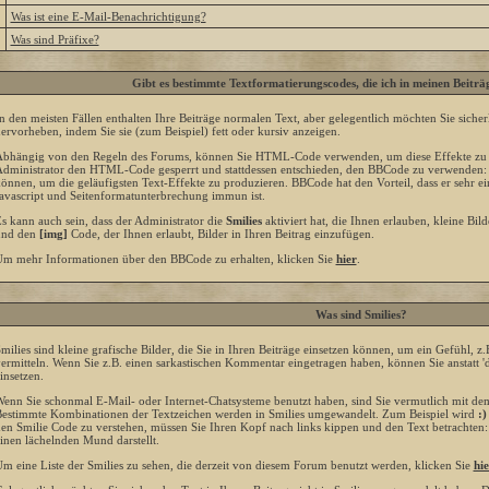
»
Was ist eine E-Mail-Benachrichtigung?
»
Was sind Präfixe?
Gibt es bestimmte Textformatierungscodes, die ich in meinen Beitr
n den meisten Fällen enthalten Ihre Beiträge normalen Text, aber gelegentlich möchten Sie siche
ervorheben, indem Sie sie (zum Beispiel) fett oder kursiv anzeigen.
bhängig von den Regeln des Forums, können Sie HTML-Code verwenden, um diese Effekte zu p
dministrator den HTML-Code gesperrt und stattdessen entschieden, den BBCode zu verwenden: ei
önnen, um die geläufigsten Text-Effekte zu produzieren. BBCode hat den Vorteil, dass er sehr e
avascript und Seitenformatunterbrechung immun ist.
s kann auch sein, dass der Administrator die
Smilies
aktiviert hat, die Ihnen erlauben, kleine Bi
und den
[img]
Code, der Ihnen erlaubt, Bilder in Ihren Beitrag einzufügen.
m mehr Informationen über den BBCode zu erhalten, klicken Sie
hier
.
Was sind Smilies?
milies sind kleine grafische Bilder, die Sie in Ihren Beiträge einsetzen können, um ein Gefühl, z
ermitteln. Wenn Sie z.B. einen sarkastischen Kommentar eingetragen haben, können Sie anstatt 'd
insetzen.
enn Sie schonmal E-Mail- oder Internet-Chatsysteme benutzt haben, sind Sie vermutlich mit dem
estimmte Kombinationen der Textzeichen werden in Smilies umgewandelt. Zum Beispiel wird
:)
en Smilie Code zu verstehen, müssen Sie Ihren Kopf nach links kippen und den Text betrachten:
inen lächelnden Mund darstellt.
m eine Liste der Smilies zu sehen, die derzeit von diesem Forum benutzt werden, klicken Sie
hie