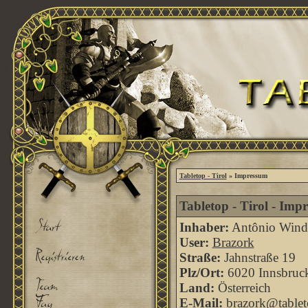
Tabletop - Tirol
» Impressum
Tabletop - Tirol - Imp
Inhaber:
Antônio Windi
User:
Brazork
Straße:
Jahnstraße 19
Plz/Ort:
6020 Innsbruc
Land:
Österreich
E-Mail:
brazork@tableto