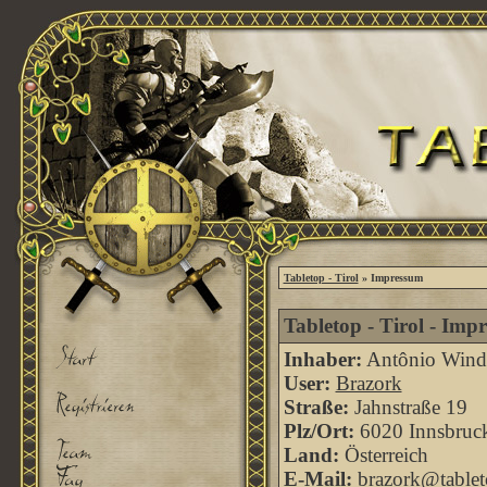
Tabletop - Tirol
» Impressum
Tabletop - Tirol - Imp
Inhaber:
Antônio Windi
User:
Brazork
Straße:
Jahnstraße 19
Plz/Ort:
6020 Innsbruc
Land:
Österreich
E-Mail:
brazork@tableto