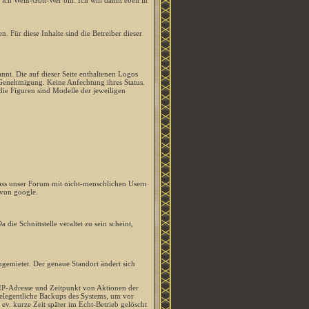
ss ich Weiß-Gott-Wer bin. Ich will damit eben in
. Für diese Inhalte sind die Betreiber dieser
nt. Die auf dieser Seite enthaltenen Logos
enehmigung. Keine Anfechtung ihres Status.
 die Figuren sind Modelle der jeweiligen
ss unser Forum mit nicht-menschlichen Usern
 von google.
die Schnittstelle veraltet zu sein scheint,
gemietet. Der genaue Standort ändert sich
IP-Adresse und Zeitpunkt von Aktionen der
gelegentliche Backups des Systems, um vor
ev. kurze Zeit später im Echt-Betrieb gelöscht