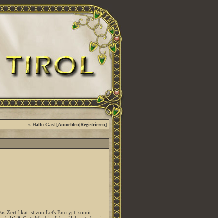
» Hallo Gast [
Anmelden
|
Registrieren
]
 Zertifikat ist von Let's Encrypt, somit