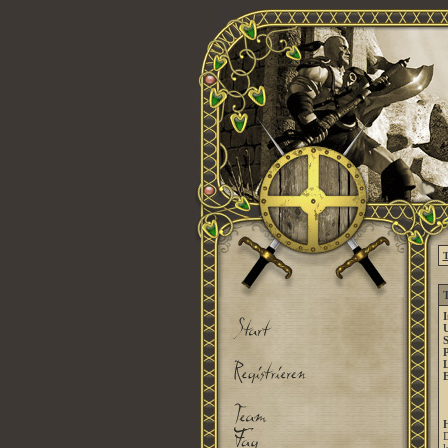
T
T
I
U
S
P
E
D