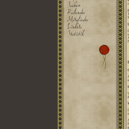
k
e
D
T
S
U
D
u
A
F
G
A
ü
I
W
d
W
D
i
A
B
g