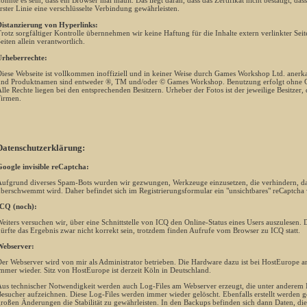
önnte es sein, dass ein Browser mal mault. Das liegt daran, dass das Zertifikat nicht bestätigt, da
rster Linie eine verschlüsselte Verbindung gewährleisten.
istanzierung von Hyperlinks:
rotz sorgfältiger Kontrolle übernnehmen wir keine Haftung für die Inhalte extern verlinkter Seiten
eiten allein verantwortlich.
rheberrechte:
iese Webseite ist vollkommen inoffiziell und in keiner Weise durch Games Workshop Ltd. anerkan
nd Produktnamen sind entweder ®, TM und/oder © Games Workshop. Benutzung erfolgt ohne G
lle Rechte liegen bei den entsprechenden Besitzern. Urheber der Fotos ist der jeweilige Besitzer,
irmen.
Datenschutzerklärung:
oogle invisible reCaptcha:
ufgrund diverses Spam-Bots wurden wir gezwungen, Werkzeuge einzusetzen, die verhindern, da
berschwemmt wird. Daher befindet sich im Registrierungsformular ein "unsichtbares" reCaptcha
CQ (noch):
eiters versuchen wir, über eine Schnittstelle von ICQ den Online-Status eines Users auszulesen. Da 
ürfte das Ergebnis zwar nicht korrekt sein, trotzdem finden Aufrufe vom Browser zu ICQ statt.
ebserver:
er Webserver wird von mir als Administrator betrieben. Die Hardware dazu ist bei HostEurope an
mmer wieder. Sitz von HostEurope ist derzeit Köln in Deutschland.
us technischer Notwendigkeit werden auch Log-Files am Webserver erzeugt, die unter anderem 
esucher aufzeichnen. Diese Log-Files werden immer wieder gelöscht. Ebenfalls erstellt werden 
roßen Änderungen die Stabilität zu gewährleisten. In den Backups befinden sich dann Daten, die 