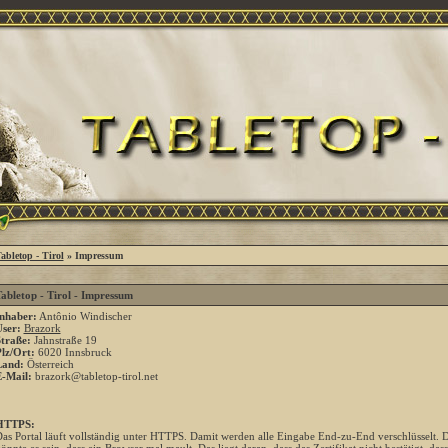
abletop - Tirol
» Impressum
abletop - Tirol - Impressum
nhaber:
Antônio Windischer
ser:
Brazork
traße:
Jahnstraße 19
lz/Ort:
6020 Innsbruck
Land:
Österreich
-Mail:
brazork@tabletop-tirol.net
HTTPS:
as Portal läuft vollständig unter HTTPS. Damit werden alle Eingabe End-zu-End verschlüsselt. Das