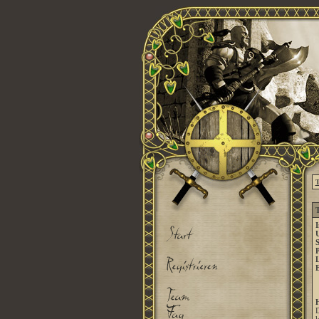
T
T
I
U
S
P
E
D