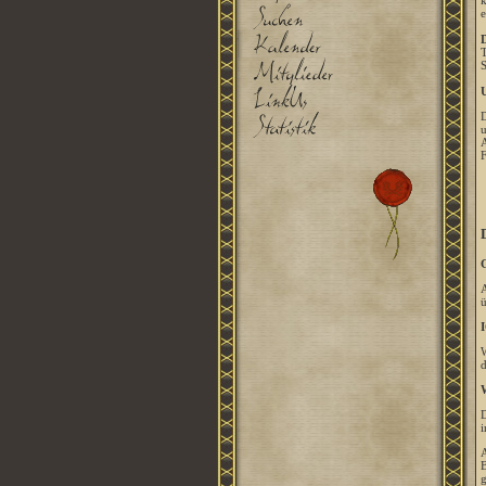
k
e
D
T
S
U
D
u
A
F
G
A
ü
I
W
d
W
D
i
A
B
g