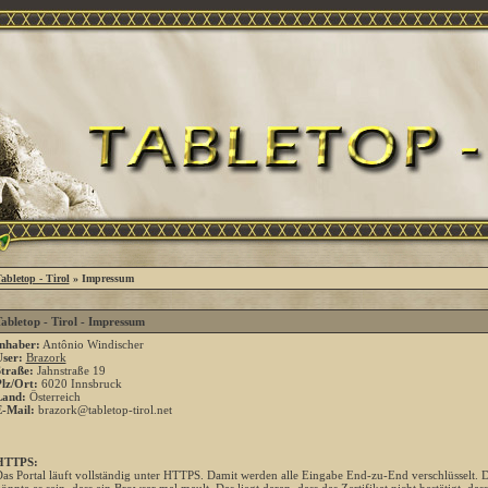
abletop - Tirol
» Impressum
abletop - Tirol - Impressum
nhaber:
Antônio Windischer
ser:
Brazork
traße:
Jahnstraße 19
lz/Ort:
6020 Innsbruck
Land:
Österreich
-Mail:
brazork@tabletop-tirol.net
HTTPS:
as Portal läuft vollständig unter HTTPS. Damit werden alle Eingabe End-zu-End verschlüsselt. Das