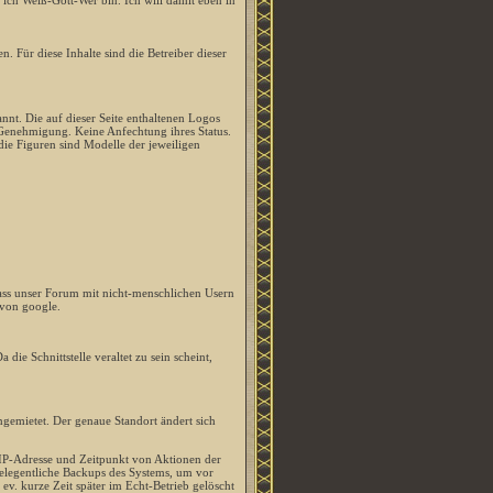
ss ich Weiß-Gott-Wer bin. Ich will damit eben in
. Für diese Inhalte sind die Betreiber dieser
nt. Die auf dieser Seite enthaltenen Logos
enehmigung. Keine Anfechtung ihres Status.
 die Figuren sind Modelle der jeweiligen
ss unser Forum mit nicht-menschlichen Usern
 von google.
die Schnittstelle veraltet zu sein scheint,
gemietet. Der genaue Standort ändert sich
IP-Adresse und Zeitpunkt von Aktionen der
gelegentliche Backups des Systems, um vor
ev. kurze Zeit später im Echt-Betrieb gelöscht