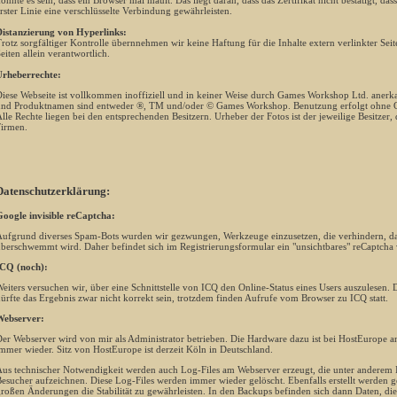
önnte es sein, dass ein Browser mal mault. Das liegt daran, dass das Zertifikat nicht bestätigt, da
rster Linie eine verschlüsselte Verbindung gewährleisten.
istanzierung von Hyperlinks:
rotz sorgfältiger Kontrolle übernnehmen wir keine Haftung für die Inhalte extern verlinkter Seiten
eiten allein verantwortlich.
rheberrechte:
iese Webseite ist vollkommen inoffiziell und in keiner Weise durch Games Workshop Ltd. anerkan
nd Produktnamen sind entweder ®, TM und/oder © Games Workshop. Benutzung erfolgt ohne G
lle Rechte liegen bei den entsprechenden Besitzern. Urheber der Fotos ist der jeweilige Besitzer,
irmen.
Datenschutzerklärung:
oogle invisible reCaptcha:
ufgrund diverses Spam-Bots wurden wir gezwungen, Werkzeuge einzusetzen, die verhindern, da
berschwemmt wird. Daher befindet sich im Registrierungsformular ein "unsichtbares" reCaptcha
CQ (noch):
eiters versuchen wir, über eine Schnittstelle von ICQ den Online-Status eines Users auszulesen. Da 
ürfte das Ergebnis zwar nicht korrekt sein, trotzdem finden Aufrufe vom Browser zu ICQ statt.
ebserver:
er Webserver wird von mir als Administrator betrieben. Die Hardware dazu ist bei HostEurope an
mmer wieder. Sitz von HostEurope ist derzeit Köln in Deutschland.
us technischer Notwendigkeit werden auch Log-Files am Webserver erzeugt, die unter anderem 
esucher aufzeichnen. Diese Log-Files werden immer wieder gelöscht. Ebenfalls erstellt werden 
roßen Änderungen die Stabilität zu gewährleisten. In den Backups befinden sich dann Daten, die 