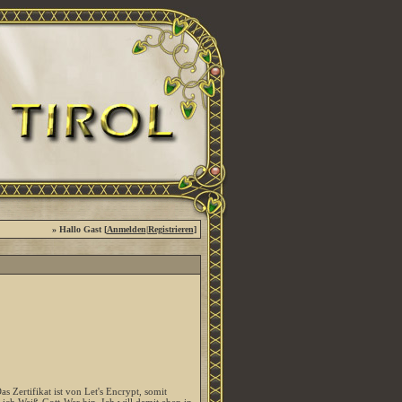
» Hallo Gast [
Anmelden
|
Registrieren
]
 Zertifikat ist von Let's Encrypt, somit