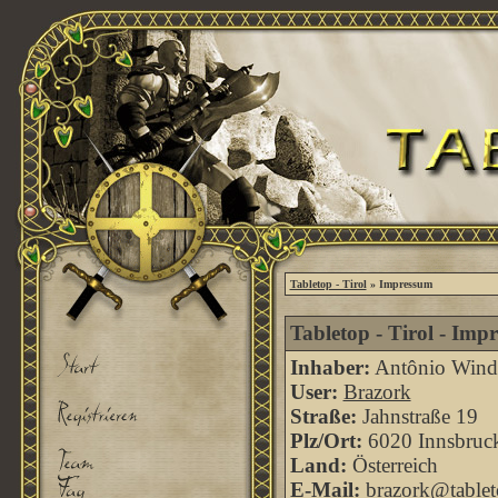
Tabletop - Tirol
» Impressum
Tabletop - Tirol - Imp
Inhaber:
Antônio Windi
User:
Brazork
Straße:
Jahnstraße 19
Plz/Ort:
6020 Innsbruc
Land:
Österreich
E-Mail:
brazork@tableto