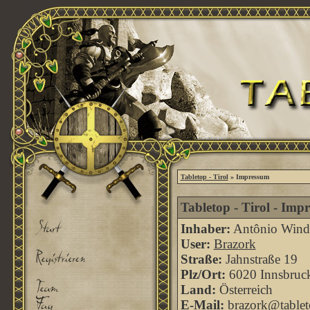
Tabletop - Tirol
» Impressum
Tabletop - Tirol - Imp
Inhaber:
Antônio Windi
User:
Brazork
Straße:
Jahnstraße 19
Plz/Ort:
6020 Innsbruc
Land:
Österreich
E-Mail:
brazork@tableto