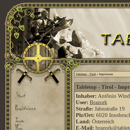
Tabletop - Tirol
» Impressum
Tabletop - Tirol - Imp
Inhaber:
Antônio Windi
User:
Brazork
Straße:
Jahnstraße 19
Plz/Ort:
6020 Innsbruc
Land:
Österreich
E-Mail:
brazork@tableto