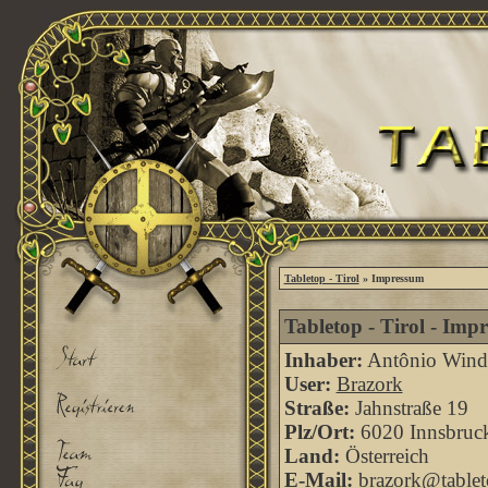
Tabletop - Tirol
» Impressum
Tabletop - Tirol - Imp
Inhaber:
Antônio Windi
User:
Brazork
Straße:
Jahnstraße 19
Plz/Ort:
6020 Innsbruc
Land:
Österreich
E-Mail:
brazork@tableto